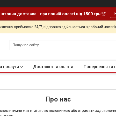
штовна доставка - при повній оплаті від 1500 грн!
📦
влення приймаємо 24/7, відправка здійснюється в робочий час згід
а послуги
Доставка та оплата
Повернення та г
Про нас
и своє інтимне життя зі своєю половинкою або отримати задоволення
оможемо.