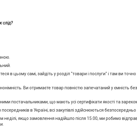
к слід?
чною.
льний.
ся в цьому самі, зайдіть у розділ "товари і послуги" і там ви точн
німність. Ви отримаєте товар повністю запечатаний у ємність без 
ними постачальниками, що мають усі сертифікати якості та зареком
 посередників в Україні, всі закупівлі здійснюються безпосередньо
рім неділі, якщо замовлення надійшло після 15.00, ми робимо відпр
и.