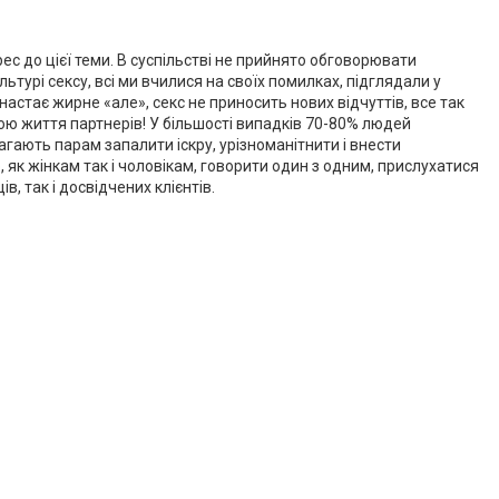
рес до цієї теми. В суспільстві не прийнято обговорювати
ьтурі сексу, всі ми вчилися на своїх помилках, підглядали у
настає жирне «але», секс не приносить нових відчуттів, все так
иною життя партнерів! У більшості випадків 70-80% людей
агають парам запалити іскру, урізноманітнити і внести
 як жінкам так і чоловікам, говорити один з одним, прислухатися
, так і досвідчених клієнтів.