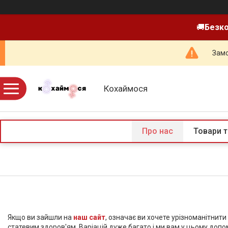
🚚
Безко
Замо
Кохаймося
Про нас
Товари т
Якщо ви зайшли на
наш сайт
, означає ви хочете урізноманітнит
статевим здоров'ям. Варіацій дуже багато і ми вам у цьому доп