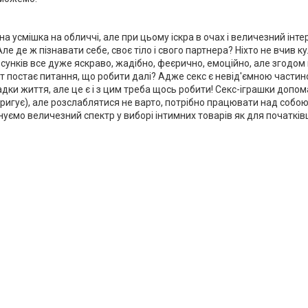
а усмішка на обличчі, але при цьому іскра в очах і величезний інте
 де ж пізнавати себе, своє тіло і свого партнера? Ніхто не вчив кул
осунків все дуже яскраво, жадібно, феєрично, емоційно, але згодом 
і тут постає питання, що робити далі? Адже секс є невід'ємною част
адки життя, але це є і з цим треба щось робити! Секс-іграшки допом
ригує), але розслаблятися не варто, потрібно працювати над собою,
уємо величезний спектр у виборі інтимних товарів як для початківців