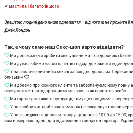
✔
мастила і
багато іншого.
Зрештою людині дано лише одне життя – від чого ж не прожити її я
Джек Лондон
Так, а чому саме наш Секс-шоп варто відвідати?
Ми допоможемо зробити сексуальне життя здоровою і безпе
Ми дуже любимо наших клієнтів і підхід до кожного індивідуа
У нас величезний вибір секс-іграшок для дорослих. Переконайте
близьким.
Ми дбаємо про кожного клієнта та забезпечуємо йому повну ано
вказуватиметься відправник як магазин, а як приватна особа.
Ми гарантуємо якість продукції, тому що працюємо з перевіре
У нас найнижчі ціни! Наша компанія не закуповує товари через
У нас швидкісні відправки товару щоденно з 10.00 до 15.00, к
вам номер накладної для відстеження товару на території Україн