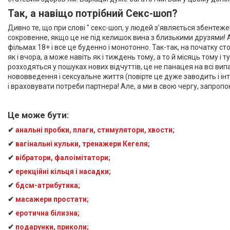
Так, а навіщо потрібний Секс-шоп?
Дивно те, що при слові " секс-шоп, у людей з'являється збентежен
сокровенне, якщо це не під келишок вина з близькими друзями! Але
фільмах 18+ і все це буденно і монотонно. Так-так, на початку ст
як і вчора, а може навіть як і тиждень тому, а то й місяць тому 
розходяться у пошуках нових відчуттів, це не панацея на всі вип
нововведення і сексуальне життя (повірте це дуже заводить і інт
і враховувати потреби партнера! Але, а ми в свою чергу, запропон
Це може бути:
✔
анальні пробки, плаги, стимулятори, хвости;
✔
вагінальні кульки, тренажери Кегеля;
✔
вібратори,
фалоімітатори;
✔
ерекційні кільця і насадки;
✔
бдсм-атрибутика;
✔
масажери простати;
✔
еротична білизна;
✔
подарунки, приколи;