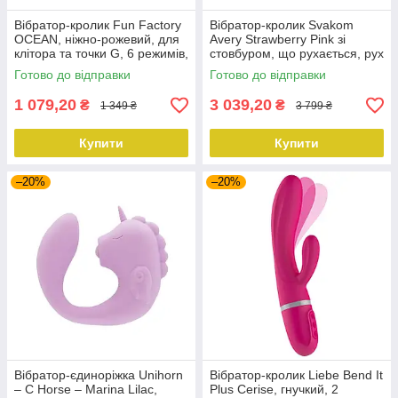
Вібратор-кролик Fun Factory
Вібратор-кролик Svakom
OCEAN, ніжно-рожевий, для
Avery Strawberry Pink зі
клітора та точки G, 6 режимів,
стовбуром, що рухається, рух
на батарейках
вперед-назад
Готово до відправки
Готово до відправки
1 079,20
3 039,20
₴
₴
1 349 ₴
3 799 ₴
Купити
Купити
–20%
–20%
Вібратор-єдиноріжка Unihorn
Вібратор-кролик Liebe Bend It
– C Horse – Marina Lilac,
Plus Cerise, гнучкий, 2