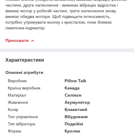
частини, друге натиснення - вимикає вібрацію відростка і
вмикає мотор у робочій частині, третє натиснення знову
вмикає обидва мотори. Щоб підвищити інтенсивність,
потрібно утримувати кнопку з кристалом, поки блимає
лампочка-індикатор.
Приховати
Характеристики
Основні атрибути
Виробник
Pillow Talk
Країна виробник
Канада
Матеріал
Силікон
Живлення
Акумулятор
Колір
Блакитний
Тип управління
Вбудоване
Тип вібратора
Подвійні
Форма
Кролик