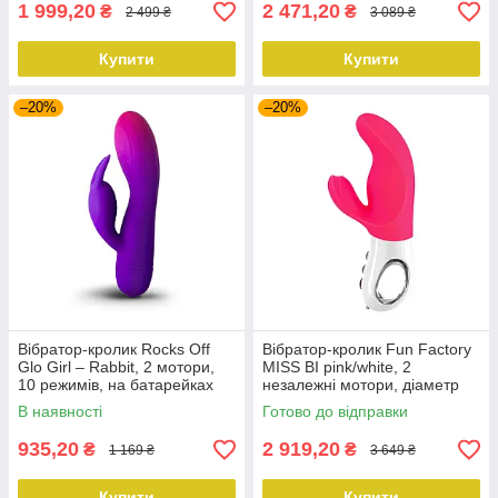
1 999,20
2 471,20
₴
₴
2 499 ₴
3 089 ₴
Купити
Купити
–20%
–20%
Вібратор-кролик Rocks Off
Вібратор-кролик Fun Factory
Glo Girl – Rabbit, 2 мотори,
MISS BI pink/white, 2
10 режимів, на батарейках
незалежні мотори, діаметр
4,2 см
В наявності
Готово до відправки
935,20
2 919,20
₴
₴
1 169 ₴
3 649 ₴
Купити
Купити