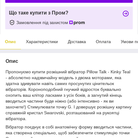
Що таке купити з Пром?
Замовлення під захистом
Опис
Характеристики
Доставка
Оплата
Умови п
Опис
Пропонуємо купити розкішний вібратор Pillow Talk - Kinky Teal
- абсолютно надзвичайну модель з двома моторами, яка
здатна здивувати навіть самих просунутих цінительок
вібраторів. Короноподобний гнучкий відросток буквально
охопить ваш клітор ласками з усіх боків, а загнутий кінець
вводиться частини буде ніжно (або інтенсивно - як ви
захочете!) Стимулювати точку G. І довершує розкішну картину
справжній кристал Swarovski, розташований на рукоятці
вібратора.
Вібратор поєднує в собі анатомічну форму вводиться частини,
яка створена спеціально, щоб забезпечити стимуляцію точки