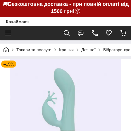
🚚
Безкоштовна доставка - при повній оплаті від
1500 грн!
📦
Кохаймося
Товари та послуги
Іграшки
Для неї
Вібратори-кро
–15%