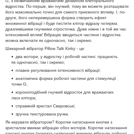
G, з незвичайним вражаючим дизайном клиторального
відростка. По-перше, він гнучкий, тому ви можете розташувати
його максимально точно для самого приємного впливу. І, по-
друге, його неперевершена форма створить ефект
множинної вібрації і буде пестити клітор відразу чотирма
дразливішими гнучкими отросточка. Дуже ніжне і в той же час
інтенсивний вплив! Вібрацію вводиться частини і відростка
можна включати як одночасно, так і окремо.
Шикарний вібратор Pillow Talk Kinky - це:
два мотори, у відростку і робочій частині: працюють
як одночасно, так і окремо;
плавне регулювання інтенсивності вібрації;
анатомічна форма робочої частини для стимуляції
точки G;
короноподібний гнучкий відросток для вражаючих
ласк клітора;
справжній кристал Сваровські;
зручна текстурована ручка.
Як керувати вібратором? Коротке натискання кнопки з
кристалом вмикає вібрацію обох моторів. Коротке натискання
плоскої кнопки (покрита силіконом) вимикає вібрацію робочої