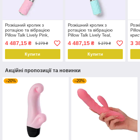
Розкішний кролик з
Розкішний кролик з
Розк
ротацією та вібрацією
ротацією та вібрацією
Pillo
Pillow Talk Lively Pink,
Pillow Talk Lively Teal,
крис
кристал Сваровскі
кристал Сваровскі
пот
4 487,15
4 487,15
3 3
₴
₴
5 279 ₴
5 279 ₴
Купити
Купити
Акційні пропозиції та новинки
–20%
–20%