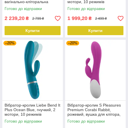
вагінально-кліторальна
мотори, 10 режимів
стимуляція, 2 мотори по 10
Готово до відправки
Готово до відправки
режимів
2 239,20
1 999,20
₴
₴
2 799 ₴
2 499 ₴
Купити
Купити
–20%
–20%
Вібратор-кролик Liebe Bend It
Вібратор-кролик S Pleasures
Plus Ocean Blue, гнучкий, 2
Premium Corabi Rabbit,
мотори, 10 режимів
рожевий, вушка для клітора,
16 режимів, нагрів
Готово до відправки
Готово до відправки