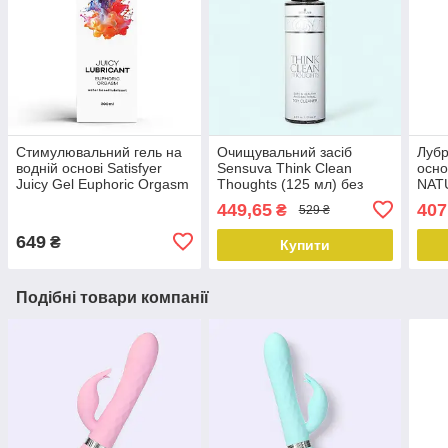
Стимулювальний гель на
Очищувальний засіб
Лубр
водній основі Satisfyer
Sensuva Think Clean
осно
Juicy Gel Euphoric Orgasm
Thoughts (125 мл) без
NATU
water based 300 мл
парабенів, гліцерину та
алан
449,65
407
₴
529 ₴
нафтохімії
ало
649
₴
Купити
Подібні товари компанії