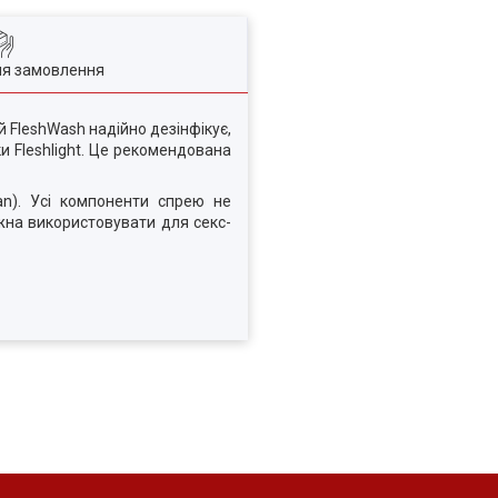
ля замовлення
й FleshWash надійно дезінфікує,
и Fleshlight. Це рекомендована
an). Усі компоненти спрею не
ожна використовувати для секс-