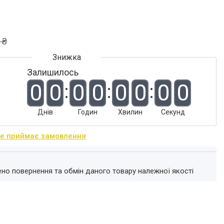
 ₴
Залишилось
0
0
0
0
0
0
0
0
Днів
Годин
Хвилин
Секунд
не приймає замовлення
ено повернення та обмін даного товару належної якості