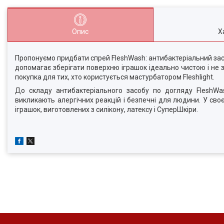
Опис
Х
Пропонуємо придбати спрей FleshWash: антибактеріальний засіб
допомагає зберігати поверхню іграшок ідеально чистою і не з
покупка для тих, хто користується мастурбатором Fleshlight.
До складу антибактеріального засобу по догляду FleshWa
викликають алергічних реакцій і безпечні для людини. У сво
іграшок, виготовлених з силікону, латексу і СуперШкіри.