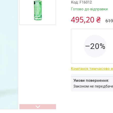
Код:
F16012
Готово до відправки
495,20 ₴
619
–20%
Компанія тимчасово 
Законом не передбач