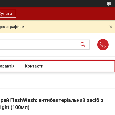
Купити
но з графіком.
арантія
Контакти
ей FleshWash: антибактеріальний засіб з
ight (100мл)