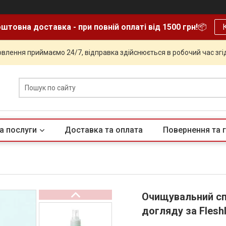
штовна доставка - при повній оплаті від 1500 грн!
📦
влення приймаємо 24/7, відправка здійснюється в робочий час згід
а послуги
Доставка та оплата
Повернення та г
Очищувальний спр
догляду за Fleshl