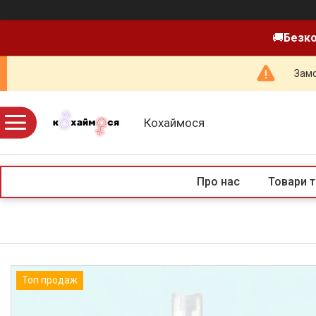
🚚
Безко
Замо
Кохаймося
Про нас
Товари т
Топ продаж