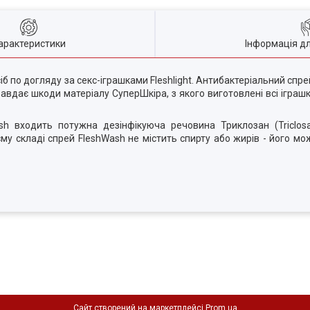
арактеристики
Інформація д
 по догляду за секс-іграшками Fleshlight. Антибактеріальний спре
авдає шкоди матеріалу СуперШкіра, з якого виготовлені всі іграшк
sh входить потужна дезінфікуюча речовина Триклозан (Triclos
єму складі спрей FleshWash не містить спирту або жирів - його м
Сайт створений на маркетплейсі
Prom.ua