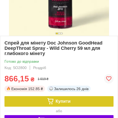
Спрей для мінету Doc Johnson GoodHead
DeepThroat Spray - Wild Cherry 59 мл для
глибокого мінету
Готово до відправки
Код: SO2800
Роздріб
866,15
₴
1 019 ₴
Економія
152.85 ₴
Залишилось
26 днів
Купити
або