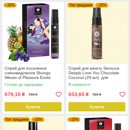
–15%
Топ продажів
–15%
Спрей для посилення
Спрей для мінету Sensuva
слиновиділення Shunga
Deeply Love You Chocolate
Waves of Pleasure Exotic
Coconut (29 мл), для
Fruits
глубокого мінету
Готово до відправки
В наявності
679,15
653,65
₴
₴
799 ₴
769 ₴
Купити
Купити
Топ продажів
–15%
–15%