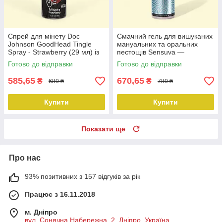
Спрей для мінету Doc
Смачний гель для вишуканих
Johnson GoodHead Tingle
мануальних та оральних
Spray - Strawberry (29 мл) із
пестощів Sensuva —
стимулювальним ефектом
Handipop Cotton Candy (125
Готово до відправки
Готово до відправки
мл)
585,65
670,65
₴
₴
689 ₴
789 ₴
Купити
Купити
Показати ще
Про нас
93% позитивних з 157 відгуків за рік
Працює з 16.11.2018
м. Дніпро
вул. Сонячна Набережна, 2, Дніпро, Україна