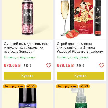
Смачний гель для вишуканих
Спрей для посилення
мануальних та оральних
слиновиділення Shunga
пестощів Sensuva —
Waves of Pleasure Strawberry
Handipop Strawberry (125 мл)
Sparkling Wine
Готово до відправки
Готово до відправки
670,65
679,15
₴
₴
789 ₴
799 ₴
Купити
Купити
Топ продажів
–15%
Топ продажів
–15%