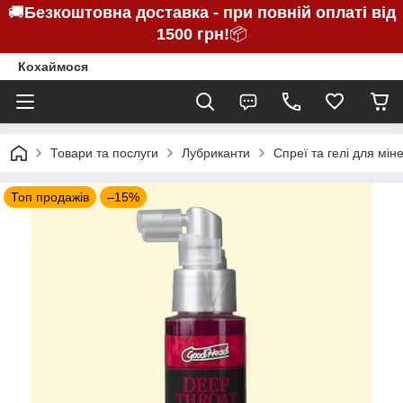
🚚
Безкоштовна доставка - при повній оплаті від
1500 грн!
📦
Кохаймося
Товари та послуги
Лубриканти
Спреї та гелі для мін
Топ продажів
–15%