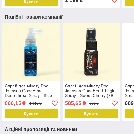
1 199
₴
Купити
Подібні товари компанії
Спрей для мінету Doc
Спрей для мінету Doc
Спре
Johnson GoodHead
Johnson GoodHead Tingle
John
DeepThroat Spray - Blue
Spray - Sweet Cherry (29
Spra
Raspberry 59 мл для
мл) зі стимулювальним
мл) 
866,15
585,65
689
₴
₴
1 019 ₴
689 ₴
глибокого мінету
ефектом
ефе
Купити
Купити
Акційні пропозиції та новинки