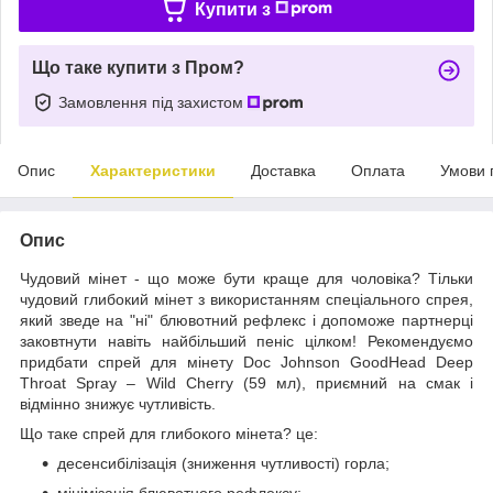
Купити з
Що таке купити з Пром?
Замовлення під захистом
Опис
Характеристики
Доставка
Оплата
Умови 
Опис
Чудовий мінет - що може бути краще для чоловіка? Тільки
чудовий глибокий мінет з використанням спеціального спрея,
який зведе на "ні" блювотний рефлекс і допоможе партнерці
заковтнути навіть найбільший пеніс цілком! Рекомендуємо
придбати спрей для мінету Doc Johnson GoodHead Deep
Throat Spray – Wild Cherry (59 мл), приємний на смак і
відмінно знижує чутливість.
Що таке спрей для глибокого мінета? це:
десенсибілізація (зниження чутливості) горла;
мінімізація блювотного рефлексу;