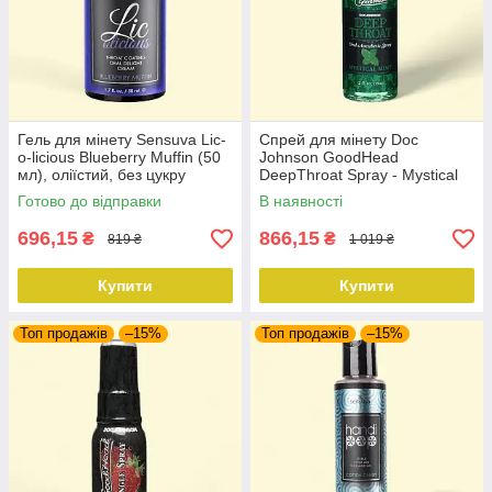
Гель для мінету Sensuva Lic-
Спрей для мінету Doc
o-licious Blueberry Muffin (50
Johnson GoodHead
мл), оліїстий, без цукру
DeepThroat Spray - Mystical
Mint 59 мл для глибокого
Готово до відправки
В наявності
мінету
696,15
866,15
₴
₴
819 ₴
1 019 ₴
Купити
Купити
Топ продажів
–15%
Топ продажів
–15%