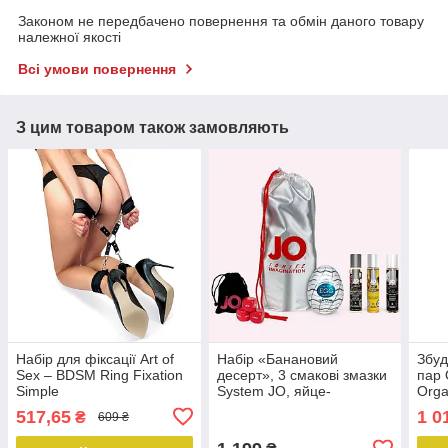
Законом не передбачено повернення та обмін даного товару
належної якості
Всі умови повернення
З цим товаром також замовляють
Набір для фіксації Art of
Набір «Банановий
Збуд
Sex – BDSM Ring Fixation
десерт», 3 смакові змазки
пар 
Simple
System JO, яйце-
Orga
мастурбатор Tenga,
холо
517,65
1 0
₴
609 ₴
кубики System JO
вібра