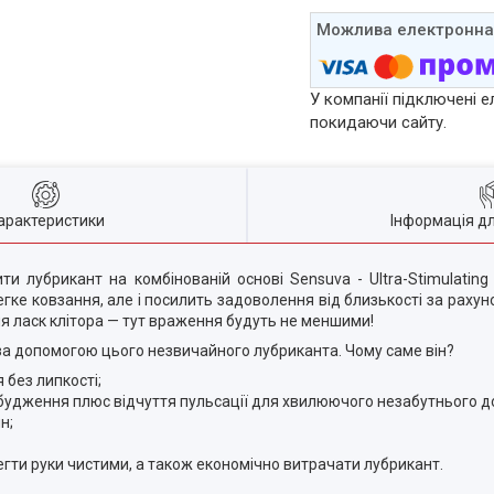
У компанії підключені е
покидаючи сайту.
арактеристики
Інформація д
 лубрикант на комбінованій основі Sensuva - Ultra-Stimulating
гке ковзання, але і посилить задоволення від близькості за рахуно
ля ласк клітора — тут враження будуть не меншими!
за допомогою цього незвичайного лубриканта. Чому саме він?
без липкості;
будження плюс відчуття пульсації для хвилюючого незабутнього до
н;
гти руки чистими, а також економічно витрачати лубрикант.