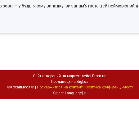
 зовні — у будь-якому випадку, ви запам'ятаєте цей неймовірний д
Сайт створений на маркетплейсі
Prom.ua
Продавець на Bigl.ua
💜Кохаймося💜 |
Поскаржитися на контент
|
Політика конфіденційності
Select Language
▼