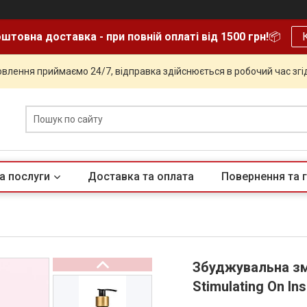
штовна доставка - при повній оплаті від 1500 грн!
📦
влення приймаємо 24/7, відправка здійснюється в робочий час згід
а послуги
Доставка та оплата
Повернення та г
Збуджувальна зма
Stimulating On In