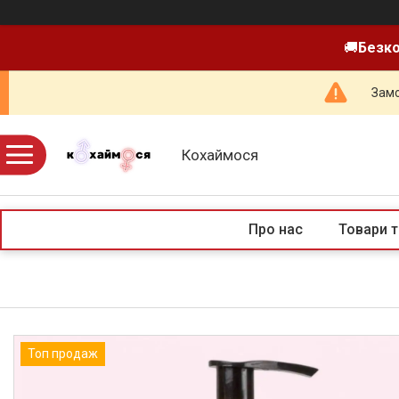
🚚
Безко
Замо
Кохаймося
Про нас
Товари т
Топ продаж