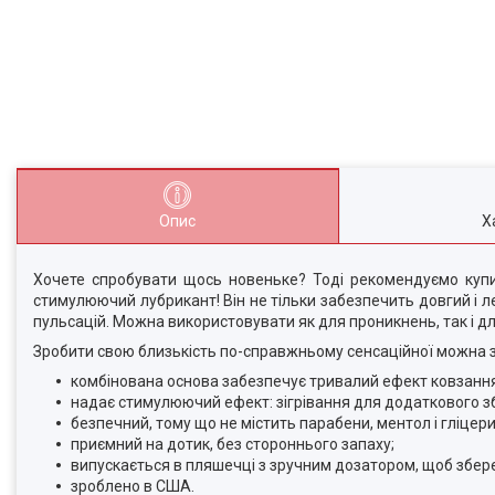
Опис
Х
Хочете спробувати щось новеньке? Тоді рекомендуємо купити
стимулюючий лубрикант! Він не тільки забезпечить довгий і ле
пульсацій. Можна використовувати як для проникнень, так і д
Зробити свою близькість по-справжньому сенсаційної можна 
комбінована основа забезпечує тривалий ефект ковзання 
надає стимулюючий ефект: зігрівання для додаткового з
безпечний, тому що не містить парабени, ментол і гліцери
приємний на дотик, без стороннього запаху;
випускається в пляшечці з зручним дозатором, щоб збере
зроблено в США.