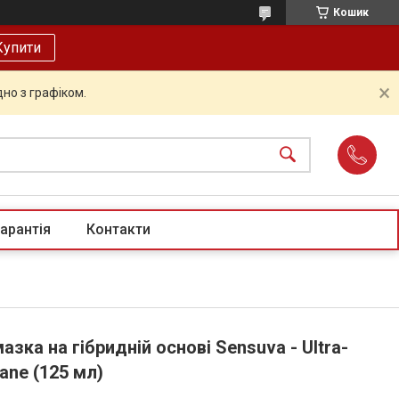
Кошик
Купити
но з графіком.
арантія
Контакти
зка на гібридній основі Sensuva - Ultra-
sane (125 мл)