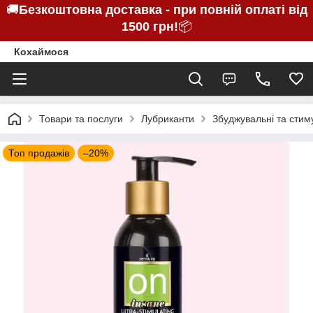
🚚
Безкоштовна доставка - при повній оплаті від
1500 грн!
📦
Кохаймося
Товари та послуги
Лубриканти
Збуджувальні та стим
Топ продажів
–20%