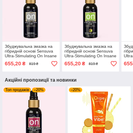
Збуджувальна змазка на
Збуджувальна змазка на
Збуд
гібридній основі Sensuva
гібридній основі Sensuva
гібр
Ultra-Stimulating On Insane
Ultra-Stimulating On Insane
Ultr
(57 мл)
Caramel Apple (57 мл)
Cher
655,20
655,20
655
₴
₴
819 ₴
819 ₴
Акційні пропозиції та новинки
Топ продажів
–20%
–20%