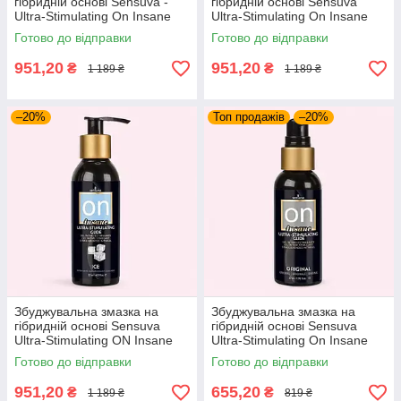
гібридній основі Sensuva -
гібридній основі Sensuva
Ultra-Stimulating On Insane
Ultra-Stimulating On Insane
(125 мл)
Cherry Pop (125 мл)
Готово до відправки
Готово до відправки
951,20
951,20
₴
₴
1 189 ₴
1 189 ₴
–20%
Топ продажів
–20%
Збуджувальна змазка на
Збуджувальна змазка на
гібридній основі Sensuva
гібридній основі Sensuva
Ultra-Stimulating ON Insane
Ultra-Stimulating On Insane
Ice (125 мл)
(57 мл)
Готово до відправки
Готово до відправки
951,20
655,20
₴
₴
1 189 ₴
819 ₴