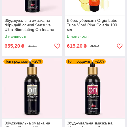
Збуджувальна змазка на
Вібролубрикант Orgie Lube
гібридній основі Sensuva
Tube Vibe! Pina Colada 100
Ultra-Stimulating On Insane
мл
Cherry Pop (57 мл)
В наявності
В наявності
655,20
615,20
₴
₴
819 ₴
769 ₴
Топ продажів
–20%
Топ продажів
–20%
Збуджувальна змазка на
Збуджувальна змазка на