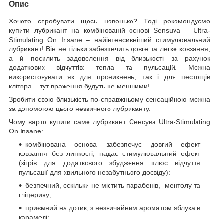
Опис
Хочете спробувати щось новеньке? Тоді рекомендуємо
купити лубрикант на комбінованій основі Sensuva – Ultra-
Stimulating On Insane – найінтенсивніший стимулювальний
лубрикант! Він не тільки забезпечить довге та легке ковзання,
а й посилить задоволення від близькості за рахунок
додаткових відчуттів: тепла та пульсацій. Можна
використовувати як для проникнень, так і для пестощів
клітора – тут враження будуть не меншими!
Зробити свою близькість по-справжньому сенсаційною можна
за допомогою цього незвичного лубриканту.
Чому варто купити саме лубрикант Сенсува Ultra-Stimulating
On Insane:
комбінована основа забезпечує довгий ефект
ковзання без липкості, надає стимулювальний ефект
(зігрів для додаткового збудження плюс відчуття
пульсації для хвильного незабутнього досвіду);
безпечний, оскільки не містить парабенів, ментолу та
гліцерину;
приємний на дотик, з незвичайним ароматом яблука в
карамелі;