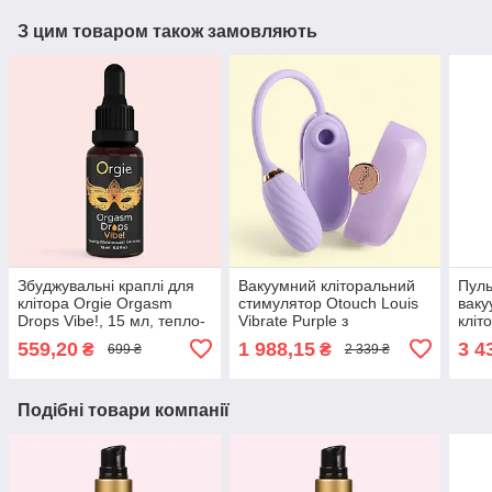
З цим товаром також замовляють
Збуджувальні краплі для
Вакуумний кліторальний
Пуль
клітора Orgie Orgasm
стимулятор Otouch Louis
ваку
Drops Vibe!, 15 мл, тепло-
Vibrate Purple з
кліт
холод, ефект вібрації
віброяйцем, у кейсі
Thru
559,20
1 988,15
3 4
₴
₴
699 ₴
2 339 ₴
Подібні товари компанії