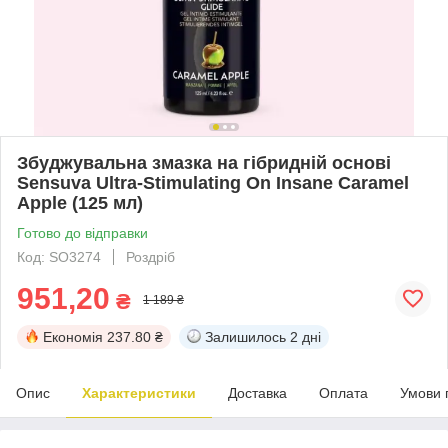
Збуджувальна змазка на гібридній основі
Sensuva Ultra-Stimulating On Insane Caramel
Apple (125 мл)
Готово до відправки
Код: SO3274
Роздріб
951,20
₴
1 189 ₴
Економія
237.80 ₴
Залишилось
2 дні
Опис
Характеристики
Доставка
Оплата
Умови 