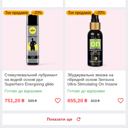
Топ продажів
–20%
Топ продажів
–20%
Стимулювальний лубрикант
Збуджувальна змазка на
на водній основі pjur
гібридній основі Sensuva
Superhero Energizing glide
Ultra-Stimulating On Insane
100 мл, з екстрактом гінкго
Caramel Apple (57 мл)
Готово до відправки
Готово до відправки
білоба
751,20
655,20
₴
₴
939 ₴
819 ₴
Показати ще