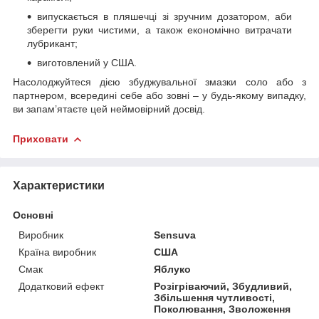
випускається в пляшечці зі зручним дозатором, аби
зберегти руки чистими, а також економічно витрачати
лубрикант;
виготовлений у США.
Насолоджуйтеся дією збуджувальної змазки соло або з
партнером, всередині себе або зовні – у будь-якому випадку,
ви запам’ятаєте цей неймовірний досвід.
Приховати
Характеристики
Основні
Виробник
Sensuva
Країна виробник
США
Смак
Яблуко
Додатковий ефект
Розігріваючий, Збудливий,
Збільшення чутливості,
Поколювання, Зволоження