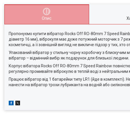
Опис
Х
Пропонуємо купити вібратор Rocks Off RO-80mm 7 Speed ​​Rainb
діаметр 16 мм), віброкуля має дуже потужний моторчик з 7 режи
косметичці, а її зовнішній вигляд не викличе підозр у тих, хто о
Упакований вібратор у стильну чорну коробочку з блискучим м
вібратор – відмінний вибір як подарунок для близької людини.
Корпус вібатора Rocks Off RO-80mm 7 Speed ​​Rainbow повністю
регулярно промивайте віброкулю в теплій воді з нейтральним
Працює вібратор від 1 батарейки типу LR1 (йде в комплекті)
нанести на вібратор трохи лубриканта на водній або силіконові