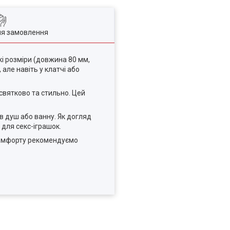
ля замовлення
кі розміри (довжина 80 мм,
але навіть у клатчі або
святково та стильно. Цей
в душ або ванну. Як догляд
для секс-іграшок.
 комфорту рекомендуємо