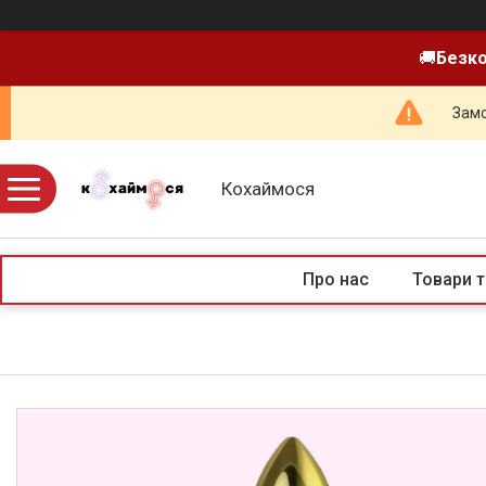
🚚
Безко
Замо
Кохаймося
Про нас
Товари т