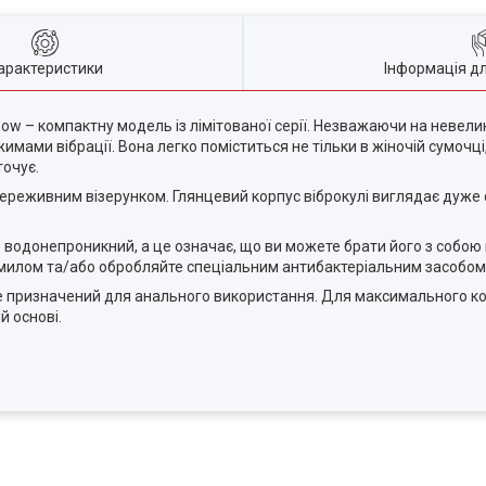
арактеристики
Інформація д
ow – компактну модель із лімітованої серії. Незважаючи на невели
мами вібрації. Вона легко поміститься не тільки в жіночій сумочці, 
точує.
ереживним візерунком. Глянцевий корпус віброкулі виглядає дуже 
 водонепроникний, а це означає, що ви можете брати його з собою 
 милом та/або обробляйте спеціальним антибактеріальним засобом 
. Не призначений для анального використання. Для максимального
й основі.