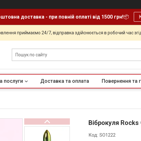
штовна доставка - при повній оплаті від 1500 грн!
📦
влення приймаємо 24/7, відправка здійснюється в робочий час згід
а послуги
Доставка та оплата
Повернення та г
Віброкуля Rocks 
Код:
SO1222