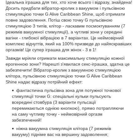
Ідеальна іграшка для тих, хто хоче всього і відразу, знайдена!
Досить придбати вібратор-кролик з вакуумом і пульсівною
стимуляцією точки G Alive Caribbean Shine, щоб отримати
повне задоволення. Потіш свою точку G пульсівною
стимуляцією 3 типів, клітор - ласкавим посмоктуванням (7
режимів вакуумної стимуляції), а чутливі зони у середині
вагіни - глибокої вібрацією в 7 варіантах. Це неймовірний
комплекс відчуттів, який на 100% призведе до найяскравіших
оргазмів! Це супер іграшка для жінок - 3 в 1!
Завжди мріяли отримати максимальну стимуляцію кожної
ерогенною зони? Нарешті з'явилася секс-іграшка, здатна це
забезпечити! Вібратор-кролик з вакуумною стимуляцією
клітора, пульсівною стимуляцією точки G Alive Caribbean
Shine надає відразу потрійний ефект:
фантастична пульсівна зона для потужної точкової
стимуляції точки G: спеціальні кульки пульсують
всередині стовбура (3 варіанти пульсації
перемикаються однією кнопкою), прямо потрапляючи
на саму чутливу точку - неймовірний оргазм
забезпечений!
ніжна вакуумна стимуляція клітора (7 режимів
вакууму) підніме вас на вершину задоволення;