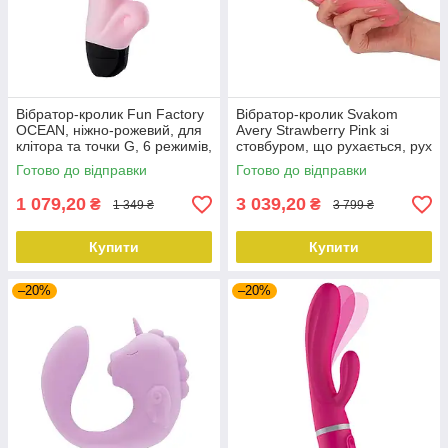
Вібратор-кролик Fun Factory
Вібратор-кролик Svakom
OCEAN, ніжно-рожевий, для
Avery Strawberry Pink зі
клітора та точки G, 6 режимів,
стовбуром, що рухається, рух
на батарейках
вперед-назад
Готово до відправки
Готово до відправки
1 079,20
3 039,20
₴
₴
1 349 ₴
3 799 ₴
Купити
Купити
–20%
–20%