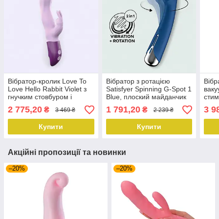
Вібратор-кролик Love To
Вібратор з ротацією
Вібр
Love Hello Rabbit Violet з
Satisfyer Spinning G-Spot 1
ваку
гнучким стовбуром і
Blue, плоский майданчик
стим
стимуляцією точки G, 2
для стимуляції точки G
Cari
2 775,20
1 791,20
3 9
₴
₴
3 469 ₴
2 239 ₴
мотори
Купити
Купити
Акційні пропозиції та новинки
–20%
–20%