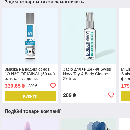
З цим товаром також замовляють
Змазка на водній основі
Засіб для чищення Swiss
Міше
JO H2O ORIGINAL (30 мл)
Navy Toy & Body Cleaner
Sati
оліїста і гладенька,
29,5 мл
фіол
рослинний гліцерин
330,65
179
₴
389 ₴
289
₴
Купити
Подібні товари компанії