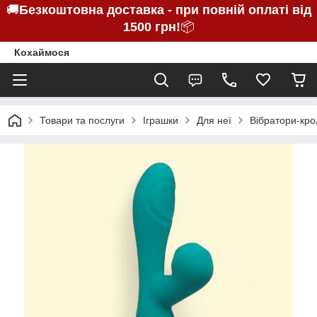
🚚
Безкоштовна доставка - при повній оплаті від
1500 грн!
📦
Кохаймося
Товари та послуги
Іграшки
Для неї
Вібратори-кро