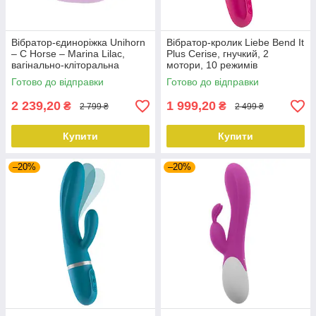
Вібратор-єдиноріжка Unihorn
Вібратор-кролик Liebe Bend It
– C Horse – Marina Lilac,
Plus Cerise, гнучкий, 2
вагінально-кліторальна
мотори, 10 режимів
стимуляція, 2 мотори по 10
Готово до відправки
Готово до відправки
режимів
2 239,20
1 999,20
₴
₴
2 799 ₴
2 499 ₴
Купити
Купити
–20%
–20%