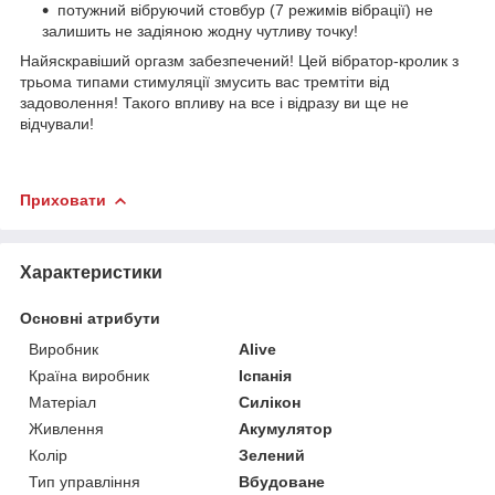
потужний вібруючий стовбур (7 режимів вібрації) не
залишить не задіяною жодну чутливу точку!
Найяскравіший оргазм забезпечений! Цей вібратор-кролик з
трьома типами стимуляції змусить вас тремтіти від
задоволення! Такого впливу на все і відразу ви ще не
відчували!
Приховати
Характеристики
Основні атрибути
Виробник
Alive
Країна виробник
Іспанія
Матеріал
Силікон
Живлення
Акумулятор
Колір
Зелений
Тип управління
Вбудоване