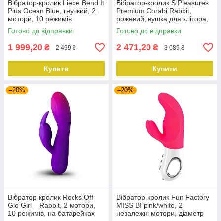
Вібратор-кролик Liebe Bend It
Вібратор-кролик S Pleasures
Plus Ocean Blue, гнучкий, 2
Premium Corabi Rabbit,
мотори, 10 режимів
рожевий, вушка для клітора,
16 режимів, нагрів
Готово до відправки
Готово до відправки
1 999,20
2 471,20
₴
₴
2 499 ₴
3 089 ₴
Купити
Купити
–20%
–20%
Вібратор-кролик Rocks Off
Вібратор-кролик Fun Factory
Glo Girl – Rabbit, 2 мотори,
MISS BI pink/white, 2
10 режимів, на батарейках
незалежні мотори, діаметр