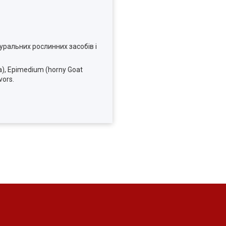
уральних рослинних засобів і
ma), Epimedium (horny Goat
vors.