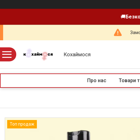
🚚
Безко
Замо
Кохаймося
Про нас
Товари т
Топ продаж