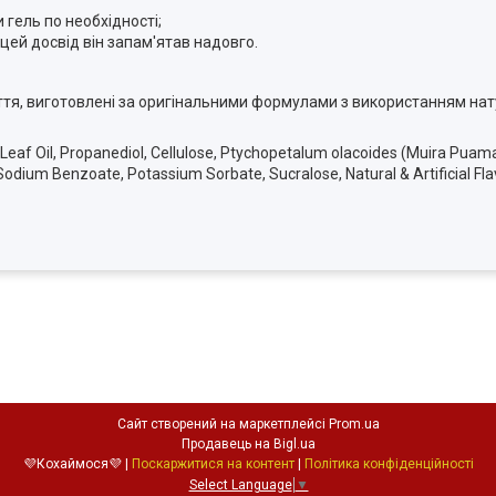
 гель по необхідності;
ей досвід він запам'ятав надовго.
ття, виготовлені за оригінальними формулами з використанням нат
) Leaf Oil, Propanediol, Cellulose, Ptychopetalum olacoides (Muira Pua
Sodium Benzoate, Potassium Sorbate, Sucralose, Natural & Artificial Fla
Сайт створений на маркетплейсі
Prom.ua
Продавець на Bigl.ua
💜Кохаймося💜 |
Поскаржитися на контент
|
Політика конфіденційності
Select Language
▼