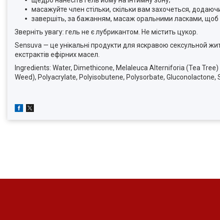
щедро нанесіть гель йому на інтимну зону;
масажуйте член стільки, скільки вам захочеться, додаючи
завершіть, за бажанням, масаж оральними ласками, щоб ц
Зверніть увагу: гель не є лубрикантом. Не містить цукор.
Sensuva — це унікальні продукти для яскравою сексульной жи
екстрактів ефірних масел.
Ingredients: Water, Dimethicone, Melaleuca Alterniforia (Tea Tree
Weed), Polyacrylate, Polyisobutene, Polysorbate, Gluconolactone, 