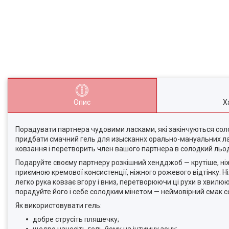
Опис
Х
Порадувати партнера чудовими ласками, які закінчуються сол
придбати смачний гель для изысканнх орально-мануальних лас
ковзання і перетворить член вашого партнера в солодкий льодя
Подаруйте своєму партнеру розкішний хендджоб — крутіше, ніж 
приємною кремової консистенції, ніжного рожевого відтінку. Ні
легко рука ковзає вгору і вниз, перетворюючи ці рухи в хвилюю
порадуйте його і себе солодким мінетом — неймовірний смак 
Як використовувати гель:
добре струсіть пляшечку;