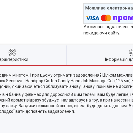
У компанії підключені е
покидаючи сайту.
арактеристики
Інформація д
одким мінетом, і при цьому отримати задоволення? Цілком можлив
к Sensuva - Handipop Cotton Candy Hand Job Massage Gel (125 мл)
ник, який захочеться облизувати знову і знову, поки він не досяг
він бачив у фільмах для дорослих! З цим гелем і вам буде легше, і 
жний аромат відразу збуджує і налаштовує на гру, а при нанесенні в
чу ласку. Завдяки силіконовій основі, ефект буде досить довгим. А 
солодкої вати доповнять задоволення.