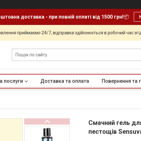
штовна доставка - при повній оплаті від 1500 грн!
📦
влення приймаємо 24/7, відправка здійснюється в робочий час згід
а послуги
Доставка та оплата
Повернення та г
Смачний гель дл
пестощів Sensuva