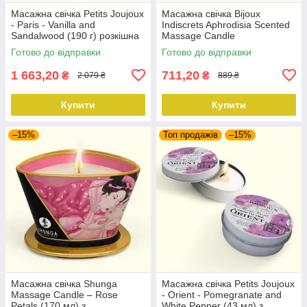
Масажна свічка Petits Joujoux
Масажна свічка Bijoux
- Paris - Vanilla and
Indiscrets Aphrodisia Scented
Sandalwood (190 г) розкішна
Massage Candle
упаковка
Готово до відправки
Готово до відправки
1 663,20
711,20
₴
₴
2 079 ₴
889 ₴
Купити
Купити
–15%
Топ продажів
–15%
Масажна свічка Shunga
Масажна свічка Petits Joujoux
Massage Candle – Rose
- Orient - Pomegranate and
Petals (170 мл) з
White Pepper (43 мл) з