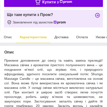
Купити з
Що таке купити з Пром?
Замовлення під захистом
Опис
Характеристики
Доставка
Оплата
Умови 
Опис
Приємне доповнення до сексу та навіть заміна прелюдії!
Масажна свічка з ароматом ігристого полуничного вина – це
поєднання м'якої олії, що зігріває тіло, і природного
афродизіаку, здатного посилити сексуальний потяг. Shunga
Massage Candle – це масажна свічка, виготовлена ​​на основі
сої. Вона може бути використана як ароматична свічка і як
масажна олія. У складі свічки містяться виключно натуральні
олії. При контакті зі шкірою засіб створює легке почуття
прохолоди, робить шкіру м'якою та шовковистою, не
закупорює пори. Застосування: запаліть свічку і дайте їй
горіти приблизно 20 хвилин. Загасіть вогонь і налийте