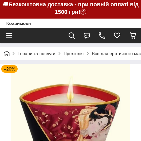
🚚
Безкоштовна доставка - при повній оплаті від
1500 грн!
📦
Кохаймося
Товари та послуги
Прелюдія
Все для еротичного ма
–20%