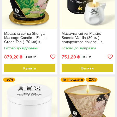
Масажна свічка Shunga
Масажна свічка Plaisirs
Massage Candle – Exotic
Secrets Vanilla (80 мл)
Green Tea (170 мл) з
подарункове паковання,
афродизіаками
керамічний посуд
Готово до відправки
Готово до відправки
879,20
751,20
₴
₴
1 099 ₴
939 ₴
Купити
Купити
–20%
Топ продажів
–20%