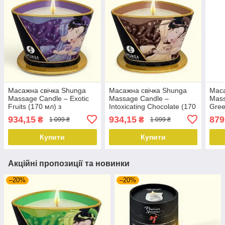
Масажна свічка Shunga
Масажна свічка Shunga
Маса
Massage Candle – Exotic
Massage Candle –
Mass
Fruits (170 мл) з
Intoxicating Chocolate (170
Gree
афродизіаками
мл) з афродизіаками
афр
934,15
934,15
879
₴
₴
1 099 ₴
1 099 ₴
Купити
Купити
Акційні пропозиції та новинки
–20%
–20%