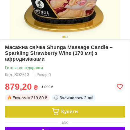
Масажна свічка Shunga Massage Candle –
Sparkling Strawberry Wine (170 мл) з
афродизіаками
Готово до відправки
Код: SO2513
Роздріб
879,20
₴
1 099 ₴
Економія
219.80 ₴
Залишилось
2 дні
Купити
або