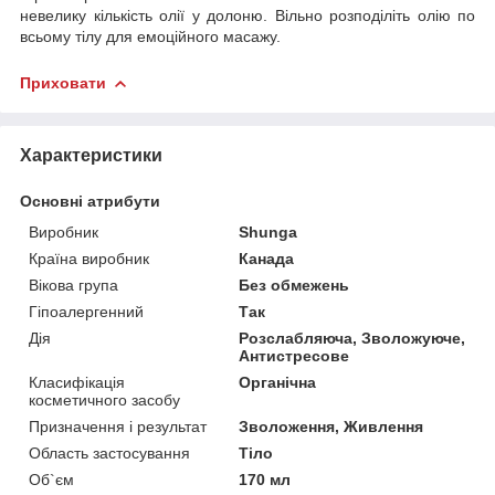
невелику кількість олії у долоню. Вільно розподіліть олію по
всьому тілу для емоційного масажу.
Приховати
Характеристики
Основні атрибути
Виробник
Shunga
Країна виробник
Канада
Вікова група
Без обмежень
Гіпоалергенний
Так
Дія
Розслабляюча, Зволожуюче,
Антистресове
Класифікація
Органічна
косметичного засобу
Призначення і результат
Зволоження, Живлення
Область застосування
Тіло
Об`єм
170 мл