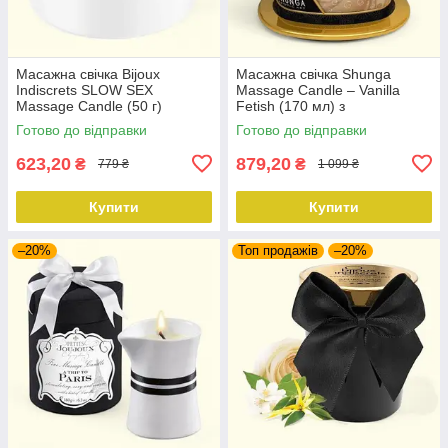
Масажна свічка Bijoux
Масажна свічка Shunga
Indiscrets SLOW SEX
Massage Candle – Vanilla
Massage Candle (50 г)
Fetish (170 мл) з
афродизіаками
Готово до відправки
Готово до відправки
623,20
879,20
₴
₴
779 ₴
1 099 ₴
Купити
Купити
–20%
Топ продажів
–20%