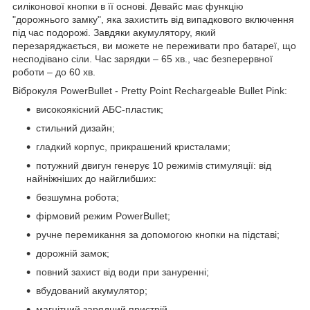
силіконової кнопки в її основі. Девайс має функцію
"дорожнього замку", яка захистить від випадкового включення
під час подорожі. Завдяки акумулятору, який
перезаряджається, ви можете не переживати про батареї, що
несподівано сіли. Час зарядки – 65 хв., час безперервної
роботи – до 60 хв.
Віброкуля PowerBullet - Pretty Point Rechargeable Bullet Pink:
високоякісний АБС-пластик;
стильний дизайн;
гладкий корпус, прикрашений кристалами;
потужний двигун генерує 10 режимів стимуляції: від
найніжніших до найглибших:
безшумна робота;
фірмовий режим PowerBullet;
ручне перемикання за допомогою кнопки на підставі;
дорожній замок;
повний захист від води при зануренні;
вбудований акумулятор;
магнітний зарядний пристрій.