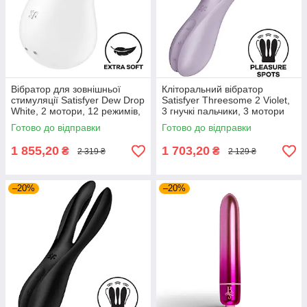
Вібратор для зовнішньої
Кліторальний вібратор
стимуляції Satisfyer Dew Drop
Satisfyer Threesome 2 Violet,
White, 2 мотори, 12 режимів,
3 гнучкі пальчики, 3 мотори
м’який корпус
Готово до відправки
Готово до відправки
1 855,20
1 703,20
₴
₴
2 319 ₴
2 129 ₴
–20%
–20%