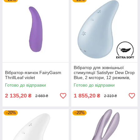
Вібратор для зовнішньої
Вібратор-язичок FairyGasm
стимуляції Satisfyer Dew Drop
ThrillLeaf violet
Blue, 2 мотори, 12 режимів,
м’який корпус
Готово до відправки
Готово до відправки
2 135,20
1 855,20
₴
₴
2 669 ₴
2 319 ₴
–20%
–20%