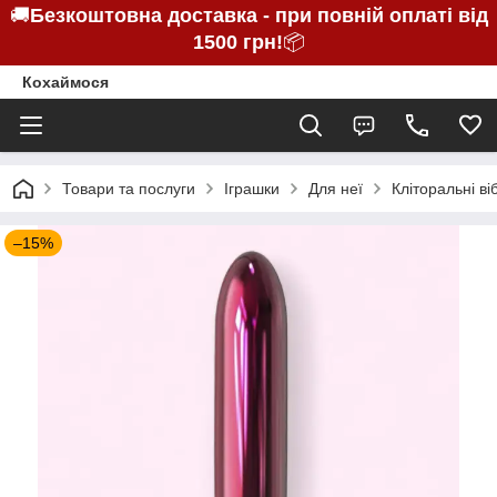
🚚
Безкоштовна доставка - при повній оплаті від
1500 грн!
📦
Кохаймося
Товари та послуги
Іграшки
Для неї
Кліторальні в
–15%