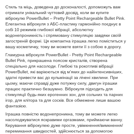
Стиль та міць, доведена до досконалості, допоможуть вам
отримати унікальний чуттєвий досвід, коли ви купите
віброкулю PowerBullet – Pretty Point Rechargeable Bullet Pink.
Елегантна віброкуля з АБС-пластику гармонійно поєднує в
собі 10 режимів глибокої вібрації, абсолютну
водонепроникність і спрямовану стимуляцію завдяки своїй
загостреній формі. Ця компактна іграшка легко поміститься у
вашу косметичку, тому ви можете взяти її з собою в дорогу.
Гламурна віброкуля PowerBullet - Pretty Point Rechargeable
Bullet Pink, прикрашена поясом кристалів, створена
спеціально для насолоди. Глибокі та рокотливі вібрації
PowerBullet, які варіюються від м'яких до найінтенсивніших,
здатні привести вас до кульмінації за лічені хвилини. При
цьому, маючи справді дуже потужну силу, двигун іграшки
працює практично безшумно. Віброкуля підходить для
стимуляції будь-яких ерогенних зон, для сольних та парних
ігор, для клітора та для сосків. Все обмежене лише вашою
фантазією.
Іграшка повністю водонепроникна, тому ви можете легко
насолоджуватися яскравими оргазмами, приймаючи ванну.
Керування віброкулею дуже просте, увімкнення/вимкнення/
перемикання швидкостей, здійснюється за допомогою