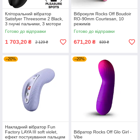
Кліторальний вібратор
Віброкуля Rocks Off Boudoir
Satisfyer Threesome 2 Black,
RO-90mm Courtesan, 10
3 гнучкі пальчики, 3 мотори
режимів
Готово до відправки
Готово до відправки
1 703,20
671,20
₴
₴
2 129 ₴
839 ₴
–20%
–20%
Накладний вібратор Fun
Factory LAYA III soft violet,
Вібратор Rocks Off Glo Girl -
ефект постукування пальцем
Vibe