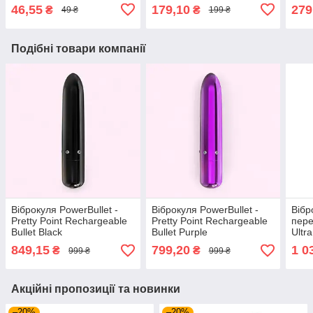
помаранчевий,
46,55
179,10
279
₴
₴
49 ₴
199 ₴
гладенький, зі змазкою
Подібні товари компанії
Віброкуля PowerBullet -
Віброкуля PowerBullet -
Вібр
Pretty Point Rechargeable
Pretty Point Rechargeable
пере
Bullet Black
Bullet Purple
Ultra
849,15
799,20
1 0
₴
₴
999 ₴
999 ₴
Акційні пропозиції та новинки
–20%
–20%