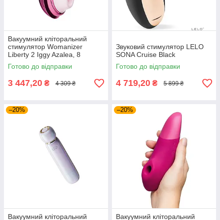
Вакуумний кліторальний
стимулятор Womanizer
Звуковий стимулятор LELO
Liberty 2 Iggy Azalea, 8
SONA Cruise Black
режимів, магнітна кришечка
Готово до відправки
Готово до відправки
3 447,20
4 719,20
₴
₴
4 309 ₴
5 899 ₴
–20%
–20%
Вакуумний кліторальний
Вакуумний кліторальний