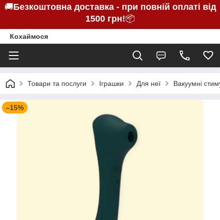
🚚
Безкоштовна доставка - при повній оплаті від
1500 грн!
📦
Кохаймося
Товари та послуги
Іграшки
Для неї
Вакуумні стим
–15%