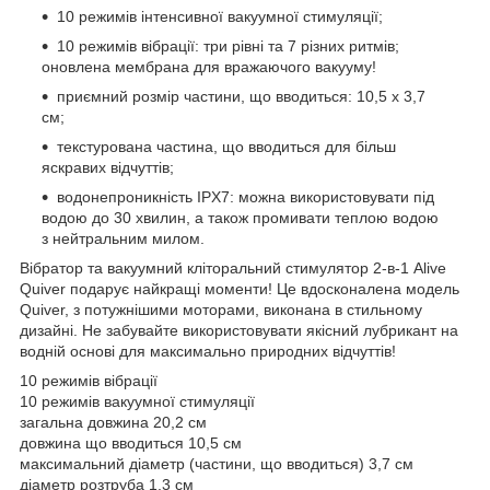
10 режимів інтенсивної вакуумної стимуляції;
10 режимів вібрації: три рівні та 7 різних ритмів;
оновлена ​​мембрана для вражаючого вакууму!
приємний розмір частини, що вводиться: 10,5 х 3,7
см;
текстурована частина, що вводиться для більш
яскравих відчуттів;
водонепроникність IPX7: можна використовувати під
водою до 30 хвилин, а також промивати теплою водою
з нейтральним милом.
Вібратор та вакуумний кліторальний стимулятор 2-в-1 Alive
Quiver подарує найкращі моменти! Це вдосконалена модель
Quiver, з потужнішими моторами, виконана в стильному
дизайні. Не забувайте використовувати якісний лубрикант на
водній основі для максимально природних відчуттів!
10 режимів вібрації
10 режимів вакуумної стимуляції
загальна довжина 20,2 см
довжина що вводиться 10,5 см
максимальний діаметр (частини, що вводиться) 3,7 см
діаметр розтруба 1,3 см