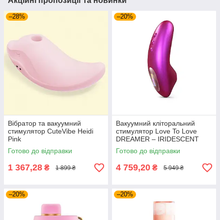
Акційні пропозиції та новинки
–28%
–20%
Вібратор та вакуумний
Вакуумний кліторальний
стимулятор CuteVibe Heidi
стимулятор Love To Love
Pink
DREAMER – IRIDESCENT
BERRY, пестощі язичком,
Готово до відправки
Готово до відправки
пульт
1 367,28
4 759,20
₴
₴
1 899 ₴
5 949 ₴
–20%
–20%