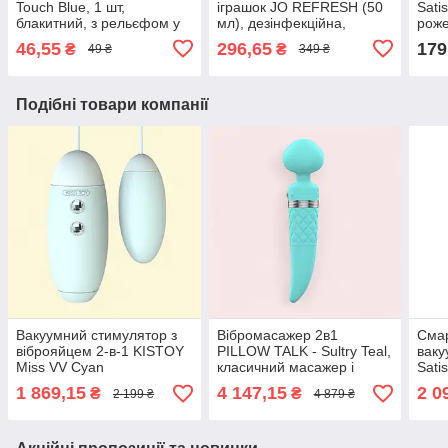
Touch Blue, 1 шт,
іграшок JO REFRESH (50
Sati
блакитний, з рельєфом у
мл), дезінфекційна,
роже
вигляді татуювання
проникає глибоко
46,55
296,65
179
₴
₴
49 ₴
349 ₴
Подібні товари компанії
Вакуумний стимулятор з
Вібромасажер 2в1
Смар
віброяйцем 2-в-1 KISTOY
PILLOW TALK - Sultry Teal,
ваку
Miss VV Cyan
класичний масажер і
Sati
вібратор з ротацією,
1 869,15
4 147,15
2 0
₴
₴
2 199 ₴
4 879 ₴
підігрів