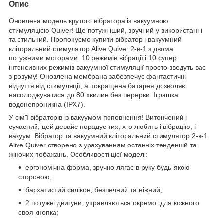
Опис
Оновлена ​​модель крутого вібратора із вакуумною
стимуляцією Quiver! Ще потужніший, зручний у використанні
та стильний. Пропонуємо купити вібратор і вакуумний
кліторальний стимулятор Alive Quiver 2-в-1 з двома
потужними моторами. 10 режимів вібрації і 10 супер
інтенсивних режимів вакуумної стимуляції просто зведуть вас
з розуму! Оновлена ​​мембрана забезпечує фантастичні
відчуття від стимуляції, а покращена батарея дозволяє
насолоджуватися до 80 хвилин без перерви. Іграшка
водонепроникна (IPX7).
У сім'ї вібраторів із вакуумом поповнення! Витончений і
сучасний, цей девайс порадує тих, хто любить і вібрацію, і
вакуум. Вібратор та вакуумний кліторальний стимулятор 2-в-1
Alive Quiver створено з урахуванням останніх тенденцій та
жіночих побажань. Особливості цієї моделі:
ергономічна форма, зручно лягає в руку будь-якою
стороною;
бархатистий силікон, безпечний та ніжний;
2 потужні двигуни, управляються окремо: для кожного
своя кнопка;