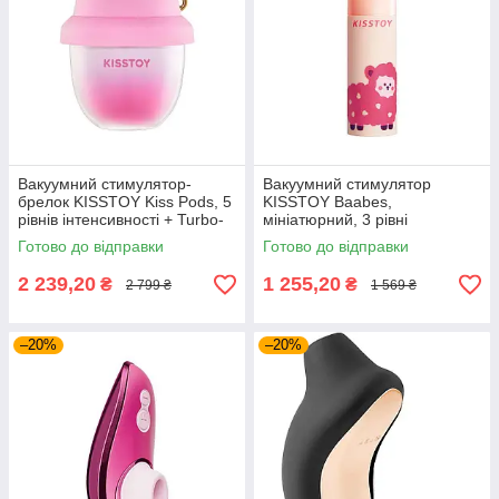
Вакуумний стимулятор-
Вакуумний стимулятор
брелок KISSTOY Kiss Pods, 5
KISSTOY Baabes,
рівнів інтенсивності + Turbo-
мініатюрний, 3 рівні
режим, 2 насадки
інтенсивності вакууму
Готово до відправки
Готово до відправки
2 239,20
1 255,20
₴
₴
2 799 ₴
1 569 ₴
–20%
–20%