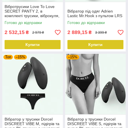
Вібротрусики Love To Love
SECRET PANTY 2, в
Вібратор під одяг Adrien
комплекті трусики, віброкуля,
Lastic Mr.Hook з пультом LRS
пульт ДК, 10 режимів роботи
Готово до відправки
Готово до відправки
2 532,15
2 889,15
₴
₴
2 979 ₴
3 399 ₴
Купити
Купити
Топ
–15%
–15%
Вібратор у трусики Dorcel
Вібратор у трусики Dorcel
DISCREET VIBE M, підігрів та
DISCREET VIBE S, підігрів та