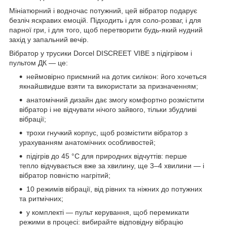
Мініатюрний і водночас потужний, цей вібратор подарує
безліч яскравих емоцій. Підходить і для соло-розваг, і для
парної гри, і для того, щоб перетворити будь-який нудний
захід у запальний вечір.
Вібратор у трусики Dorcel DISCREET VIBE з підігрівом і
пультом ДК — це:
неймовірно приємний на дотик силікон: його хочеться
якнайшвидше взяти та використати за призначенням;
анатомічний дизайн дає змогу комфортно розмістити
вібратор і не відчувати нічого зайвого, тільки збудливі
вібрації;
трохи гнучкий корпус, щоб розмістити вібратор з
урахуванням анатомічних особливостей;
підігрів до 45 °С для природних відчуттів: перше
тепло відчувається вже за хвилину, ще 3–4 хвилини — і
вібратор повністю нагрітий;
10 режимів вібрації, від рівних та ніжних до потужних
та ритмічних;
у комплекті — пульт керування, щоб перемикати
режими в процесі: вибирайте відповідну вібрацію