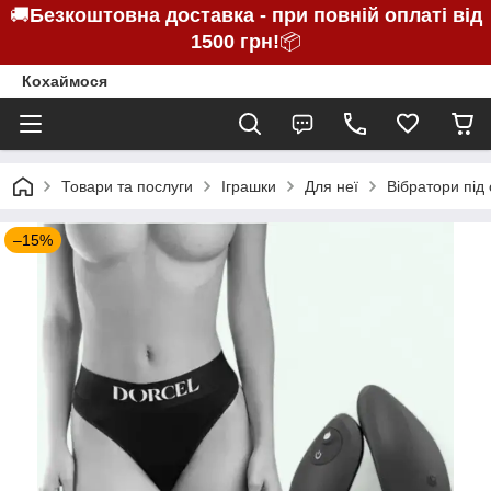
🚚
Безкоштовна доставка - при повній оплаті від
1500 грн!
📦
Кохаймося
Товари та послуги
Іграшки
Для неї
Вібратори під 
–15%