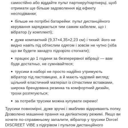
самостійно або віддайте пульт партнеру/партнерці, щоб
отримати ще більше задоволення від ефекту
несподіванки;
більше не потрібні батарейки: пульт дистанційного
керування заряджається тим самим кабелем, що і
вібратор (у комплекті);
дуже компактний (9,37×4,35×2,23 см) і тихий: його не
видно навіть під обтислим одягом і зовсім не чутно (хіба
що ви будете занадто підозріло стогнати);
працює до 1 години за безперервної вібрації — вам
буде достатньо, не сумнівайтеся;
трусики в наборі не просто надійно утримують
вібратор під ластовицею, а й мають чудовий вигляд:
щільний еластичний матеріал із сітчастими вставками,
широка брендована резинка та комфортний дизайн,
трохи розтягуються;
за потреби трусики можна купувати окремо!
Трусики повномірні, дуже зручні і звабливо відкривають попку.
Дозволено машинне прання на делікатному режимі. Якщо ви
хочете по-справжньому запалити, вібратор у трусики Dorcel
DISCREET VIBE з підігрівом і пультом дистанційного