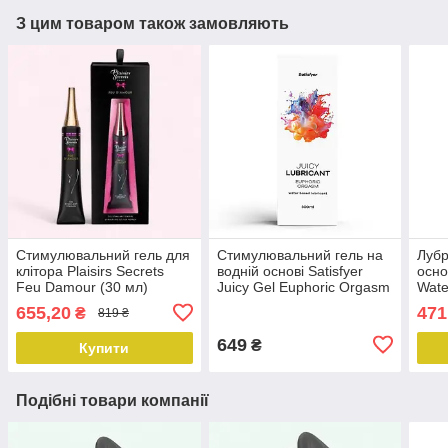
З цим товаром також замовляють
Стимулювальний гель для
Стимулювальний гель на
Лубр
клітора Plaisirs Secrets
водній основі Satisfyer
осно
Feu Damour (30 мл)
Juicy Gel Euphoric Orgasm
Wate
розігрівальний
water based 300 мл
гліц
655,20
471
₴
819 ₴
649
₴
Купити
Подібні товари компанії