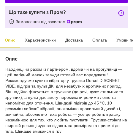
Що таке купити з Пром?
Замовлення під захистом
Опис
Характеристики
Доставка
Оплата
Умови п
Опис
Наодинці чи разом із партнером, вдома чи на прогулянці —
цей лагідний малюк завжди готовий вас порадувати!
Рекомендуємо купити вібратор у трусики Dorcel DISCREET
VIBE, підігрів та пульт ДК, для незабутніх еротичних пригод.
Він надійно фіксується в трусиках (до речі, дуже стильних та
зручних), а пульт дає змогу перемикати режими легко та
непомітно для оточення. Швидкий підігрів до 45 °С, 10
режимів глибокої вібрації, анатомічно правильний дизайн і,
звичайно, абсолютно тиха робота — усе це робить іграшку
незамінною для тих, хто любить пустувати! Трусики-стрінги на
широкій резинці чудово сідають за розміром та приємні до
тіла. Швидше вмикайся в гру!