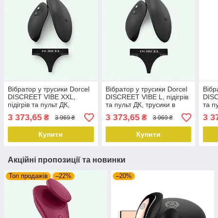
Вібратор у трусики Dorcel
Вібратор у трусики Dorcel
Вібр
DISCREET VIBE XXL,
DISCREET VIBE L, підігрів
DISC
підігрів та пульт ДК,
та пульт ДК, трусики в
та п
трусики в комплекті
комплекті
комп
3 373,65
3 373,65
3 3
₴
₴
3 969 ₴
3 969 ₴
Купити
Купити
Акційні пропозиції та новинки
Топ продажів
–22%
–20%