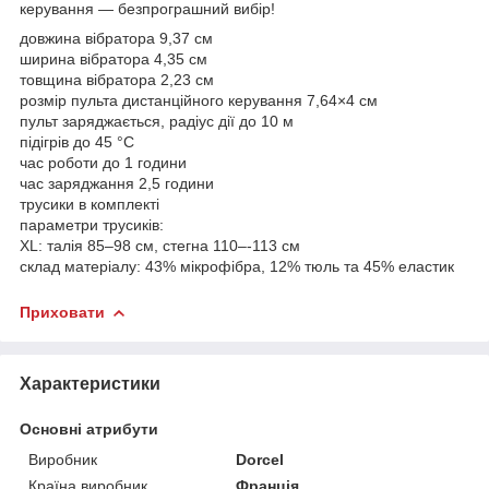
керування — безпрограшний вибір!
довжина вібратора 9,37 см
ширина вібратора 4,35 см
товщина вібратора 2,23 см
розмір пульта дистанційного керування 7,64×4 см
пульт заряджається, радіус дії до 10 м
підігрів до 45 °C
час роботи до 1 години
час заряджання 2,5 години
трусики в комплекті
параметри трусиків:
XL: талія 85–98 см, стегна 110–-113 см
склад матеріалу: 43% мікрофібра, 12% тюль та 45% еластик
Приховати
Характеристики
Основні атрибути
Виробник
Dorcel
Країна виробник
Франція