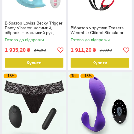
Вібратор Loviss Becky Trigger
Panty Vibrator, носимий,
Вібратор у трусики Teazers
вібрація + манливий рух,
Wearable Clitoral Stimulator
пульт ДК
Готово до відправки
Готово до відправки
1 935,20
1 911,20
₴
₴
2 419 ₴
2 389 ₴
Купити
Купити
–15%
Топ
–15%