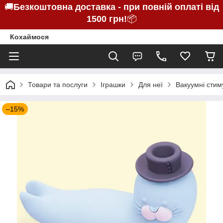
🚚
Безкоштовна доставка - при повній оплаті від
1500 грн!
📦
Кохаймося
Товари та послуги
Іграшки
Для неї
Вакуумні стим
–15%