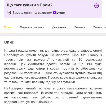
Що таке купити з Пром?
Замовлення під захистом
Опис
Характеристики
Доставка
Оплата
Умови п
Опис
Няшна іграшка-тюленчик для вашого солодкого задоволення!
Пропонуємо купити вакуумний вібратор KISSTOY Franky з
трьома рівнями вакуумної стимуляції та 10 режимами
вібрації. Цей симпатяга здатен багато на що! Він буде
посмоктувати ваш клітор і соски, пестити їх вібрувальним
роздвоєним хвостиком і ніжно стимулювати чутливі точки під
час вагінального введення. Просто керується двома кнопками
та готовий тішити вас цілу годину без зупинки.
Неймовірно милий тюлень у джентльменському котелку
вразить вас наповал! Це саме той випадок, коли зовнішність
не оманлива: він дійсно як справжній джентльмен
задовольнить усі ваші бажання.