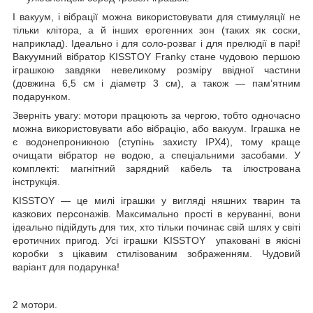
І вакуум, і вібрації можна використовувати для стимуляції не
тільки клітора, а й інших ерогенних зон (таких як соски,
наприклад). Ідеально і для соло-розваг і для прелюдії в парі!
Вакуумний вібратор KISSTOY Franky стане чудовою першою
іграшкою завдяки невеликому розміру ввідної частини
(довжина 6,5 см і діаметр 3 см), а також — пам’ятним
подарунком.
Зверніть увагу: мотори працюють за чергою, тобто одночасно
можна використовувати або вібрацію, або вакуум. Іграшка не
є водонепроникною (ступінь захисту IPX4), тому краще
очищати вібратор не водою, а спеціальними засобами. У
комплекті: магнітний зарядний кабель та ілюстрована
інструкція.
KISSTOY — це милі іграшки у вигляді няшних тварин та
казкових персонажів. Максимально прості в керуванні, вони
ідеально підійдуть для тих, хто тільки починає свій шлях у світі
еротичних пригод. Усі іграшки KISSTOY упаковані в якісні
коробки з цікавим стилізованим зображенням. Чудовий
варіант для подарунка!
2 мотори.