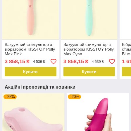
Вакуумний стимулятор з
Вакуумний стимулятор з
Вібр
вібратором KISSTOY Polly
вібратором KISSTOY Polly
стим
Max Pink
Max Cyan
Blue
3 858,15
3 858,15
1 6
₴
₴
4 539 ₴
4 539 ₴
Купити
Купити
Акційні пропозиції та новинки
–28%
–20%