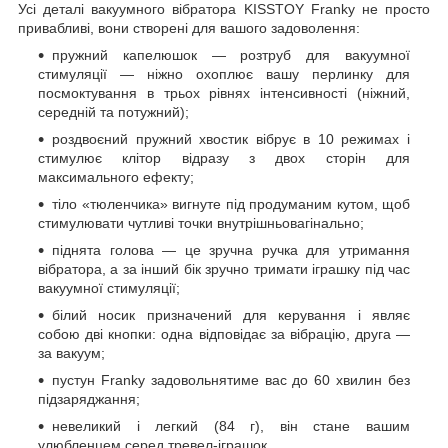
Усі деталі вакуумного вібратора KISSTOY Franky не просто
привабливі, вони створені для вашого задоволення:
пружний капелюшок — розтруб для вакуумної
стимуляції — ніжно охоплює вашу перлинку для
посмоктування в трьох рівнях інтенсивності (ніжний,
середній та потужний);
роздвоєний пружний хвостик вібрує в 10 режимах і
стимулює клітор відразу з двох сторін для
максимального ефекту;
тіло «тюленчика» вигнуте під продуманим кутом, щоб
стимулювати чутливі точки внутрішньовагінально;
піднята голова — це зручна ручка для утримання
вібратора, а за інший бік зручно тримати іграшку під час
вакуумної стимуляції;
білий носик призначений для керування і являє
собою дві кнопки: одна відповідає за вібрацію, друга —
за вакуум;
пустун Franky задовольнятиме вас до 60 хвилин без
підзаряджання;
невеликий і легкий (84 г), він стане вашим
улюбленцем серед тревел-іграшок.