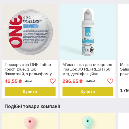
Презерватив ONE Tattoo
М’яка пінка для очищення
Міше
Touch Blue, 1 шт,
іграшок JO REFRESH (50
Sati
блакитний, з рельєфом у
мл), дезінфекційна,
роже
вигляді татуювання
проникає глибоко
46,55
296,65
₴
₴
49 ₴
349 ₴
179
Купити
Купити
Подібні товари компанії