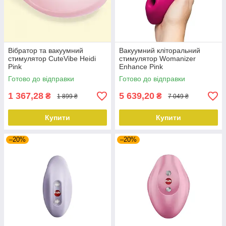
Вібратор та вакуумний
Вакуумний кліторальний
стимулятор CuteVibe Heidi
стимулятор Womanizer
Pink
Enhance Pink
Готово до відправки
Готово до відправки
1 367,28
5 639,20
₴
₴
1 899 ₴
7 049 ₴
Купити
Купити
–20%
–20%