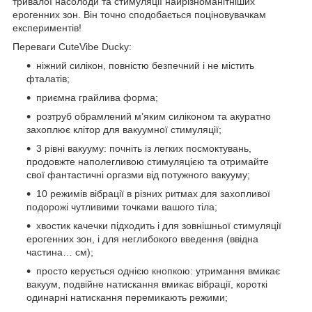
тривалої насолоди та стимуляції найрізноманітніших
ерогенних зон. Він точно сподобається поціновувачкам
експериментів!
Переваги CuteVibe Ducky:
ніжний силікон, повністю безпечний і не містить
фталатів;
приємна грайлива форма;
розтруб обрамлений м’яким силіконом та акуратно
захоплює клітор для вакуумної стимуляції;
3 рівні вакууму: почніть із легких посмоктувань,
продовжте наполегливою стимуляцією та отримайте
свої фантастичні оргазми від потужного вакууму;
10 режимів вібрації в різних ритмах для захопливої
подорожі чутливими точками вашого тіла;
хвостик качечки підходить і для зовнішньої стимуляції
ерогенних зон, і для неглибокого введення (ввідна
частина… см);
просто керується однією кнопкою: утримання вмикає
вакуум, подвійне натискання вмикає вібрації, короткі
одинарні натискання перемикають режими;