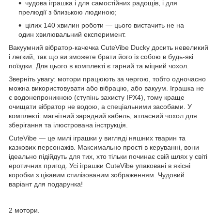
чудова іграшка і для самостійних радощів, і для
прелюдії з близькою людиною;
цілих 140 хвилин роботи — цього вистачить не на
один хвилювальний експеримент.
Вакуумний вібратор-качечка CuteVibe Ducky досить невеликий
і легкий, так що ви зможете брати його із собою в будь-які
поїздки. Для цього в комплекті є гарний та міцний чохол.
Зверніть увагу: мотори працюють за чергою, тобто одночасно
можна використовувати або вібрацію, або вакуум. Іграшка не
є водонепроникною (ступінь захисту IPX4), тому краще
очищати вібратор не водою, а спеціальними засобами. У
комплекті: магнітний зарядний кабель, атласний чохол для
зберігання та ілюстрована інструкція.
CuteVibe — це милі іграшки у вигляді няшних тварин та
казкових персонажів. Максимально прості в керуванні, вони
ідеально підійдуть для тих, хто тільки починає свій шлях у світі
еротичних пригод. Усі іграшки CuteVibe упаковані в якісні
коробки з цікавим стилізованим зображенням. Чудовий
варіант для подарунка!
2 мотори.