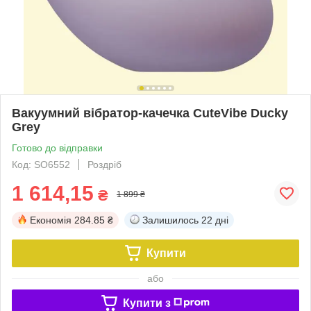
Вакуумний вібратор-качечка CuteVibe Ducky
Grey
Готово до відправки
Код: SO6552
Роздріб
1 614,15
₴
1 899 ₴
Економія
284.85 ₴
Залишилось
22 дні
Купити
або
Купити з