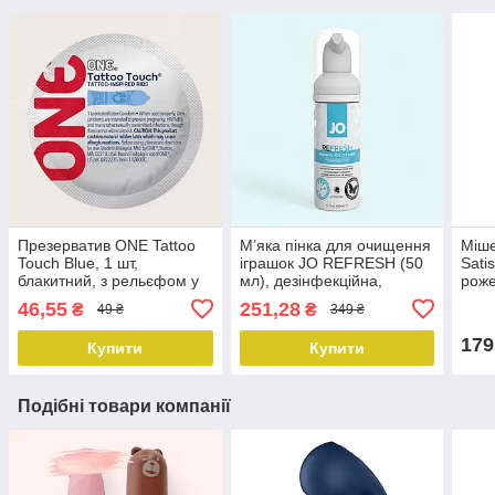
Презерватив ONE Tattoo
М’яка пінка для очищення
Міше
Touch Blue, 1 шт,
іграшок JO REFRESH (50
Sati
блакитний, з рельєфом у
мл), дезінфекційна,
роже
вигляді татуювання
проникає глибоко
46,55
251,28
₴
₴
49 ₴
349 ₴
179
Купити
Купити
Подібні товари компанії