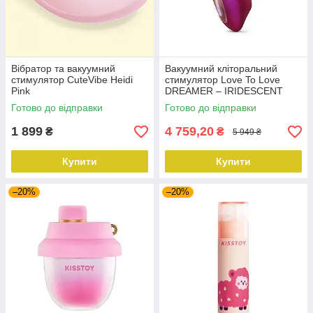
Вібратор та вакуумний
Вакуумний кліторальний
стимулятор CuteVibe Heidi
стимулятор Love To Love
Pink
DREAMER – IRIDESCENT
BERRY, пестощі язичком,
Готово до відправки
Готово до відправки
пульт
1 899
4 759,20
₴
₴
5 949 ₴
Купити
Купити
–20%
–20%