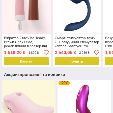
Вібратор CuteVibe Teddy
Смарт-стимулятор точки
Ваку
Brown (Pink Dildo),
G + вакуумний стимулятор
вібр
реалістичний вібратор під
клітора Satisfyer Pro+
Pink
виглядом морозива
Wave 4 Connect App
1 519,20
2 540,65
1 6
₴
₴
1 899 ₴
2 989 ₴
Купити
Купити
Акційні пропозиції та новинки
–20%