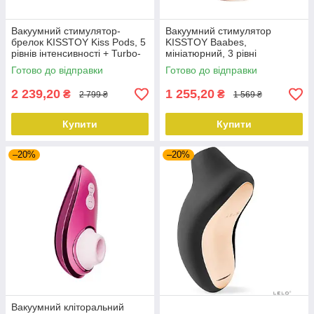
Вакуумний стимулятор-
Вакуумний стимулятор
брелок KISSTOY Kiss Pods, 5
KISSTOY Baabes,
рівнів інтенсивності + Turbo-
мініатюрний, 3 рівні
режим, 2 насадки
інтенсивності вакууму
Готово до відправки
Готово до відправки
2 239,20
1 255,20
₴
₴
2 799 ₴
1 569 ₴
Купити
Купити
–20%
–20%
Вакуумний кліторальний