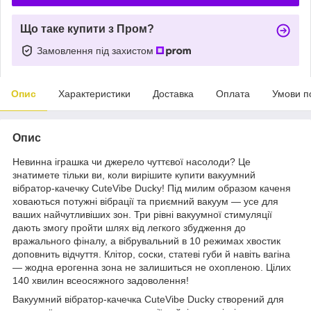
Що таке купити з Пром?
Замовлення під захистом
Опис
Характеристики
Доставка
Оплата
Умови п
Опис
Невинна іграшка чи джерело чуттєвої насолоди? Це
знатимете тільки ви, коли вирішите купити вакуумний
вібратор-качечку CuteVibe Ducky! Під милим образом каченя
ховаються потужні вібрації та приємний вакуум — усе для
ваших найчутливіших зон. Три рівні вакуумної стимуляції
дають змогу пройти шлях від легкого збудження до
вражального фіналу, а вібрувальний в 10 режимах хвостик
доповнить відчуття. Клітор, соски, статеві губи й навіть вагіна
— жодна ерогенна зона не залишиться не охопленою. Цілих
140 хвилин всеосяжного задоволення!
Вакуумний вібратор-качечка CuteVibe Ducky створений для