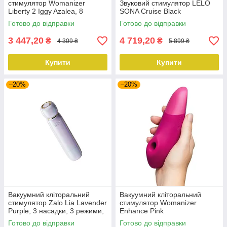
стимулятор Womanizer
Звуковий стимулятор LELO
Liberty 2 Iggy Azalea, 8
SONA Cruise Black
режимів, магнітна кришечка
Готово до відправки
Готово до відправки
3 447,20
4 719,20
₴
₴
4 309 ₴
5 899 ₴
Купити
Купити
–20%
–20%
Вакуумний кліторальний
Вакуумний кліторальний
стимулятор Zalo Lia Lavender
стимулятор Womanizer
Purple, 3 насадки, 3 режими,
Enhance Pink
різна інтенсивність
Готово до відправки
Готово до відправки