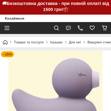
🚚
Безкоштовна доставка - при повній оплаті від
1500 грн!
📦
Кохаймося
Товари та послуги
Іграшки
Для неї
Вакуумні стим
–15%