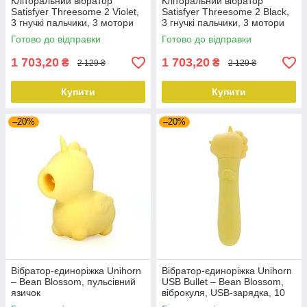
Кліторальний вібратор
Кліторальний вібратор
Satisfyer Threesome 2 Violet,
Satisfyer Threesome 2 Black,
3 гнучкі пальчики, 3 мотори
3 гнучкі пальчики, 3 мотори
Готово до відправки
Готово до відправки
1 703,20
1 703,20
₴
₴
2 129 ₴
2 129 ₴
Купити
Купити
–20%
–20%
Вібратор-єдиноріжка Unihorn
Вібратор-єдиноріжка Unihorn
– Bean Blossom, пульсівний
USB Bullet – Bean Blossom,
язичок
віброкуля, USB-зарядка, 10
режимів