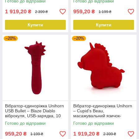
Готово до відправки
Готово до відправки
1 919,20
959,20
₴
₴
2 399 ₴
1 199 ₴
Купити
Купити
–20%
–20%
Вібратор-єдиноріжка Unihorn
Вібратор-єдиноріжка Unihorn
USB Bullet – Blaze Diablo
– Cupid's Beau,
віброкуля, USB-зарядка, 10
масажувальний язичок-
режимів
сердечко
Готово до відправки
Готово до відправки
959,20
1 919,20
₴
₴
1 199 ₴
2 399 ₴