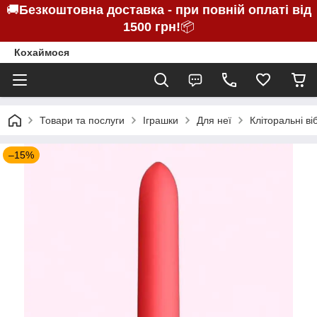
🚚
Безкоштовна доставка - при повній оплаті від
1500 грн!
📦
Кохаймося
Товари та послуги
Іграшки
Для неї
Кліторальні в
–15%