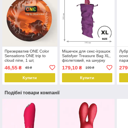
Презерватив ONE Color
Мішечок для секс-іграшок
Лубр
Sensations ONE trip to
Satisfyer Treasure Bag XL,
осно
cloud nine, 1 шт,
фіолетовий, на шнурку
пара
помаранчевий,
46,55
179,10
279
₴
₴
49 ₴
199 ₴
гладенький, зі змазкою
Купити
Купити
Подібні товари компанії