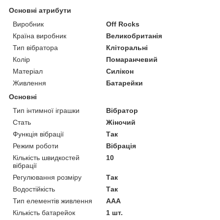
Основні атрибути
Виробник
Off Rocks
Країна виробник
Великобританія
Тип вібратора
Кліторальні
Колір
Помаранчевий
Матеріал
Силікон
Живлення
Батарейки
Основні
Тип інтимної іграшки
Вібратор
Стать
Жіночий
Функція вібрації
Так
Режим роботи
Вібрація
Кількість швидкостей
10
вібрації
Регулювання розміру
Так
Водостійкість
Так
Тип елементів живлення
AAA
Кількість батарейок
1 шт.