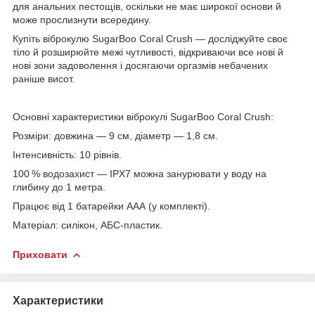
для анальних пестощів, оскільки не має широкої основи й
може прослизнути всередину.
Купіть віброкулю SugarBoo Coral Crush — досліджуйте своє
тіло й розширюйте межі чутливості, відкриваючи все нові й
нові зони задоволення і досягаючи оргазмів небачених
раніше висот.
Основні характеристики віброкулі SugarBoo Coral Crush:
Розміри: довжина — 9 см, діаметр — 1,8 см.
Інтенсивність: 10 рівнів.
100 % водозахист — IPX7 можна занурювати у воду на
глибину до 1 метра.
Працює від 1 батарейки ААА (у комплекті).
Матеріал: силікон, АБС-пластик.
Приховати
Характеристики