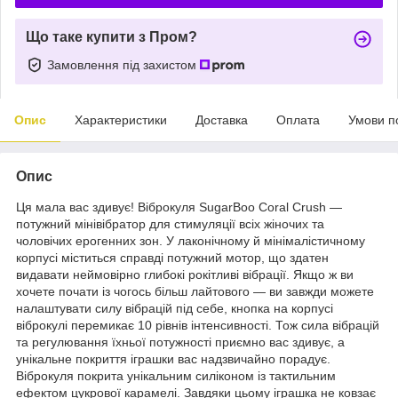
Що таке купити з Пром?
Замовлення під захистом
Опис
Характеристики
Доставка
Оплата
Умови п
Опис
Ця мала вас здивує! Віброкуля SugarBoo Coral Crush —
потужний мінівібратор для стимуляції всіх жіночих та
чоловічих ерогенних зон. У лаконічному й мінімалістичному
корпусі міститься справді потужний мотор, що здатен
видавати неймовірно глибокі рокітливі вібрації. Якщо ж ви
хочете почати із чогось більш лайтового — ви завжди можете
налаштувати силу вібрацій під себе, кнопка на корпусі
віброкулі перемикає 10 рівнів інтенсивності. Тож сила вібрацій
та регулювання їхньої потужності приємно вас здивує, а
унікальне покриття іграшки вас надзвичайно порадує.
Віброкуля покрита унікальним силіконом із тактильним
ефектом цукрової карамелі. Завдяки цьому іграшка не ковзає