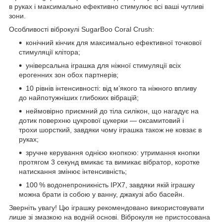
в руках і максимально ефективно стимулює всі ваші чутливі
зони.
Особливості віброкулі SugarBoo Coral Crush:
конічний кінчик для максимально ефективної точкової
стимуляції клітора;
універсальна іграшка для ніжної стимуляції всіх
ерогенних зон обох партнерів;
10 рівнів інтенсивності: від м’якого та ніжного впливу
до найпотужніших глибоких вібрацій;
неймовірно приємний до тіла силікон, що нагадує на
дотик поверхню цукрової цукерки — оксамитовий і
трохи шорсткий, завдяки чому іграшка також не ковзає в
руках;
зручне керування однією кнопкою: утримання кнопки
протягом 3 секунд вмикає та вимикає вібратор, коротке
натискання змінює інтенсивність;
100 % водонепроникність IPX7, завдяки якій іграшку
можна брати із собою у ванну, джакузі або басейн.
Зверніть увагу! Цю іграшку рекомендовано використовувати
лише зі змазкою на водній основі. Віброкуля не пристосована