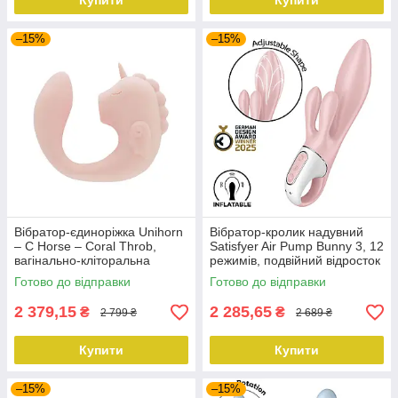
Купити
Купити
–15%
–15%
Вібратор-єдиноріжка Unihorn
Вібратор-кролик надувний
– C Horse – Coral Throb,
Satisfyer Air Pump Bunny 3, 12
вагінально-кліторальна
режимів, подвійний відросток
стимуляція, 2 мотори по 10
Готово до відправки
Готово до відправки
режимів
2 379,15
2 285,65
₴
₴
2 799 ₴
2 689 ₴
Купити
Купити
–15%
–15%