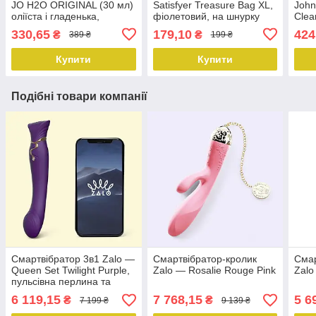
JO H2O ORIGINAL (30 мл)
Satisfyer Treasure Bag XL,
John
оліїста і гладенька,
фіолетовий, на шнурку
Clea
рослинний гліцерин
трик
330,65
179,10
424
₴
₴
389 ₴
199 ₴
пара
Купити
Купити
Подібні товари компанії
Смартвібратор 3в1 Zalo —
Смартвібратор-кролик
Смар
Queen Set Twilight Purple,
Zalo — Rosalie Rouge Pink
Zalo
пульсівна перлина та
вакуум, кристал Swarovski
6 119,15
7 768,15
5 6
₴
₴
7 199 ₴
9 139 ₴