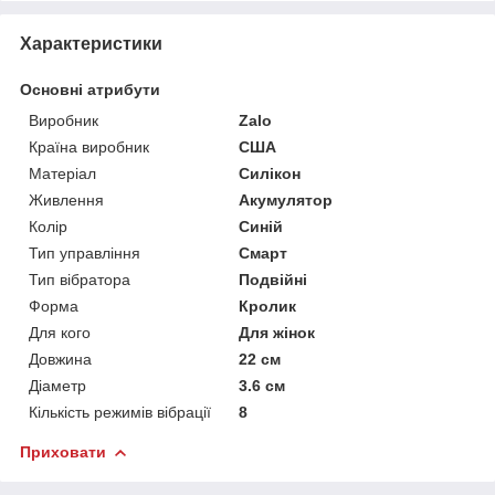
Характеристики
Основні атрибути
Виробник
Zalo
Країна виробник
США
Матеріал
Силікон
Живлення
Акумулятор
Колір
Синій
Тип управління
Смарт
Тип вібратора
Подвійні
Форма
Кролик
Для кого
Для жінок
Довжина
22 см
Діаметр
3.6 см
Кількість режимів вібрації
8
Приховати