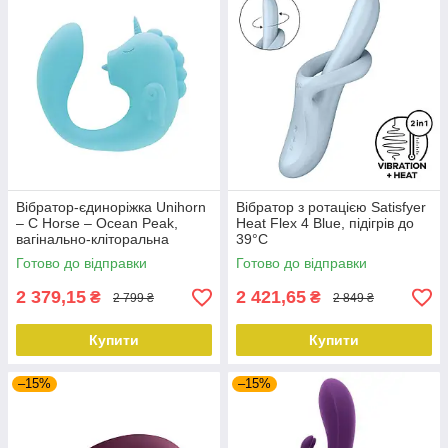
Вібратор-єдиноріжка Unihorn
Вібратор з ротацією Satisfyer
– C Horse – Ocean Peak,
Heat Flex 4 Blue, підігрів до
вагінально-кліторальна
39°C
стимуляція, 2 мотори по 10
Готово до відправки
Готово до відправки
режимів
2 379,15
2 421,65
₴
₴
2 799 ₴
2 849 ₴
Купити
Купити
–15%
–15%