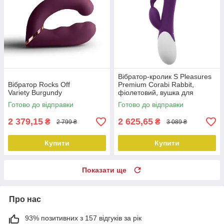
Вібратор-кролик S Pleasures
Вібратор Rocks Off
Premium Corabi Rabbit,
Variety Burgundy
фіолетовий, вушка для
клітора, 16 режимів, нагрів
Готово до відправки
Готово до відправки
2 379,15
2 625,65
₴
₴
2 799 ₴
3 089 ₴
Купити
Купити
Показати ще
Про нас
93% позитивних з 157 відгуків за рік