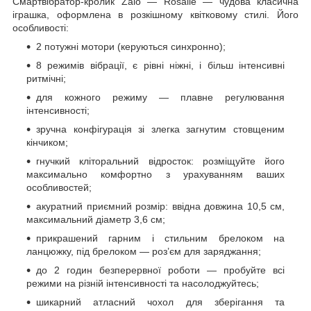
Смартвібратор-кролик Zalo — Rosalie — чудова класична
іграшка, оформлена в розкішному квітковому стилі. Його
особливості:
2 потужні мотори (керуються синхронно);
8 режимів вібрації, є рівні ніжні, і більш інтенсивні
ритмічні;
для кожного режиму — плавне регулювання
інтенсивності;
зручна конфігурація зі злегка загнутим стовщеним
кінчиком;
гнучкий кліторальний відросток: розміщуйте його
максимально комфортно з урахуванням ваших
особливостей;
акуратний приємний розмір: ввідна довжина 10,5 см,
максимальний діаметр 3,6 см;
прикрашений гарним і стильним брелоком на
ланцюжку, під брелоком — роз’єм для заряджання;
до 2 годин безперервної роботи — пробуйте всі
режими на різній інтенсивності та насолоджуйтесь;
шикарний атласний чохол для зберігання та