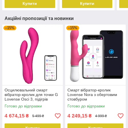
Купити
Купити
Акційні пропозиції та новинки
–15%
–15%
Осцилювальний смарт
Смарт вібратор-кролик
вібратор-кролик для точки G
Lovense Nora з обертовим
Lovense Osci 3, підігрів
стовбуром
Готово до відправки
Готово до відправки
4 674,15
4 249,15
₴
₴
5 499 ₴
4 999 ₴