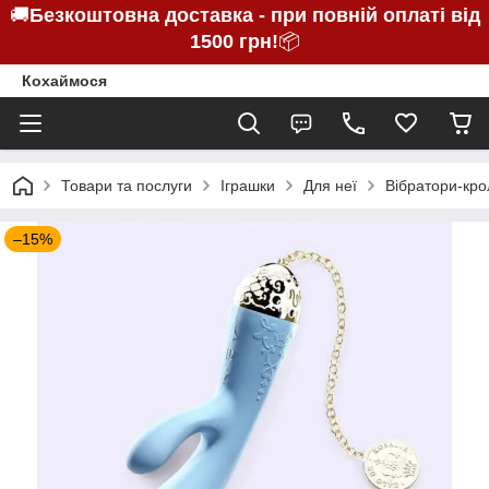
🚚
Безкоштовна доставка - при повній оплаті від
1500 грн!
📦
Кохаймося
Товари та послуги
Іграшки
Для неї
Вібратори-кро
–15%