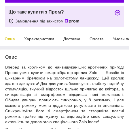
Що таке купити з Пром?
Замовлення під захистом
Опис
Характеристики
Доставка
Оплата
Умови п
Опис
Вперед за кроликом до найвишуканіших еротичних пригод!
Пропонуємо купити смартвібратор-кролик Zalo — Rosalie із
шикарним брелоком на золотистому ланцюжку. Цей кролик
здатен здивувати! Два двигуни забезпечують глибоку подвійну
стимуляцію, гнучкий відросток щільно прилягає до клітора, а
синхронізація зі смартфоном відкриває нові можливості.
Обидва двигуни працюють синхронно, у 8 режимах, і для
кожного режиму можна додатково регулювати інтенсивність.
Синхронізуйте його зі смартфоном та створюйте власні
режими, грайте під музику та відстежуйте свою сексуальну
активність за допомогою спеціального Zalo index!