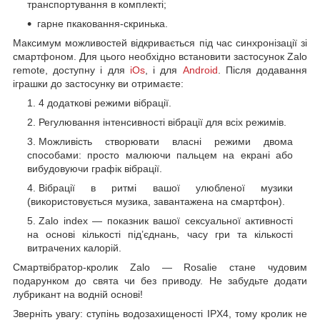
транспортування в комплекті;
гарне пкаковання-скринька.
Максимум можливостей відкривається під час синхронізації зі
смартфоном. Для цього необхідно встановити застосунок Zalo
remote, доступну і для
iOs
, і для
Android
. Після додавання
іграшки до застосунку ви отримаєте:
4 додаткові режими вібрації.
Регулювання інтенсивності вібрації для всіх режимів.
Можливість створювати власні режими двома
способами: просто малюючи пальцем на екрані або
вибудовуючи графік вібрації.
Вібрації в ритмі вашої улюбленої музики
(використовується музика, завантажена на смартфон).
Zalo index — показник вашої сексуальної активності
на основі кількості під’єднань, часу гри та кількості
витрачених калорій.
Смартвібратор-кролик Zalo — Rosalie стане чудовим
подарунком до свята чи без приводу. Не забудьте додати
лубрикант на водній основі!
Зверніть увагу: ступінь водозахищеності IPX4, тому кролик не