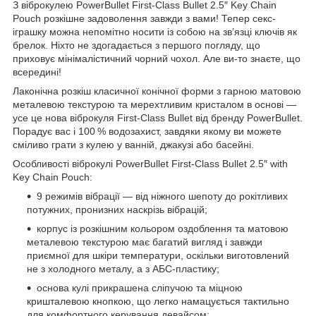
З віброкулею PowerBullet First-Class Bullet 2.5″ Key Chain
Pouch розкішне задоволення завжди з вами! Тепер секс-
іграшку можна непомітно носити із собою на зв’язці ключів як
брелок. Ніхто не здогадається з першого погляду, що
приховує мінімалістичний чорний чохол. Але ви-то знаєте, що
всередині!
Лаконічна розкіш класичної конічної форми з гарною матовою
металевою текстурою та мерехтливим кристалом в основі —
усе це нова віброкуля First-Class Bullet від бренду PowerBullet.
Порадує вас і 100 % водозахист, завдяки якому ви можете
сміливо грати з кулею у ванній, джакузі або басейні.
Особливості віброкулі PowerBullet First-Class Bullet 2.5″ with
Key Chain Pouch:
9 режимів вібрації — від ніжного шепоту до рокітливих
потужних, пронизних наскрізь вібрацій;
корпус із розкішним кольором оздоблення та матовою
металевою текстурою має багатий вигляд і завжди
приємної для шкіри температури, оскільки виготовлений
не з холодного металу, а з АБС-пластику;
основа кулі прикрашена сліпучою та міцною
кришталевою кнопкою, що легко намацується тактильно
для комфортного керування девайсом;