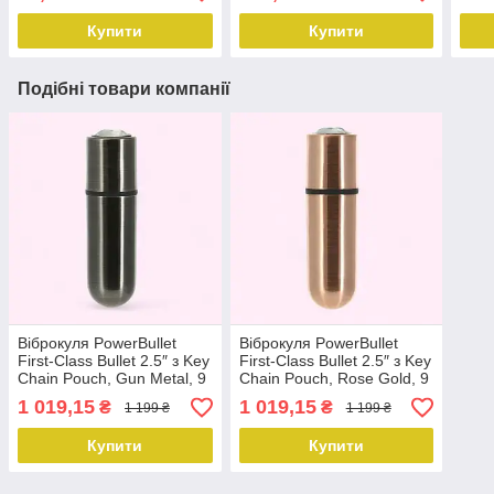
Купити
Купити
Подібні товари компанії
Віброкуля PowerBullet
Віброкуля PowerBullet
First-Class Bullet 2.5″ з Key
First-Class Bullet 2.5″ з Key
Chain Pouch, Gun Metal, 9
Chain Pouch, Rose Gold, 9
режимів вібрації
режимів вібрації
1 019,15
1 019,15
₴
₴
1 199 ₴
1 199 ₴
Купити
Купити