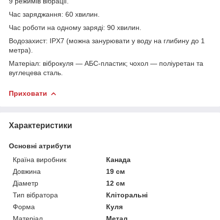
9 режимів вібрації.
Час заряджання: 60 хвилин.
Час роботи на одному заряді: 90 хвилин.
Водозахист: IPX7 (можна занурювати у воду на глибину до 1
метра).
Матеріал: віброкуля — АБС-пластик; чохол — поліуретан та
вуглецева сталь.
Приховати
Характеристики
Основні атрибути
Країна виробник
Канада
Довжина
19 см
Діаметр
12 см
Тип вібратора
Кліторальні
Форма
Куля
Матеріал
Метал