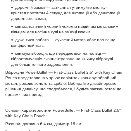
дорожній замок — затисніть і утримуйте кнопку-
кристал протягом 4 секунд для активації або деактивації
дорожнього замка;
мінімалістичний чорний чохол із надійним металевим
кільцем для носіння кулі на зв’язці ключів;
дуже тиха робота — сучасний мотор дбає про вашу
конфіденційність;
мінімум вібрацій, що передаються на пальці —
вібростимуляція сконцентрована на кінчику віброкулі
для більш точного задоволення.
Віброкуля PowerBullet — First-Class Bullet 2.5″ with Key Chain
Pouch представлена ​​у трьох варіантах кольору: збройний
метал, рожеве золото та срібло. Вибирайте дизайнерське
рішення девайсу, що сподобалося, і будьте завжди готові до
оргазмічних пригод!
Основні характеристики PowerBullet — First-Class Bullet 2.5″
with Key Chain Pouch:
Розміри: довжина 6,4 см, діаметр 18 см.