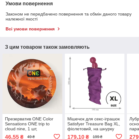
Умови повернення
Законом не передбачено повернення та обмін даного товару
належної якості
Всі умови повернення
З цим товаром також замовляють
Презерватив ONE Color
Мішечок для секс-іграшок
Лубр
Sensations ONE trip to
Satisfyer Treasure Bag XL,
осно
cloud nine, 1 шт,
фіолетовий, на шнурку
пара
помаранчевий,
46,55
179,10
279
₴
₴
49 ₴
199 ₴
гладенький, зі змазкою