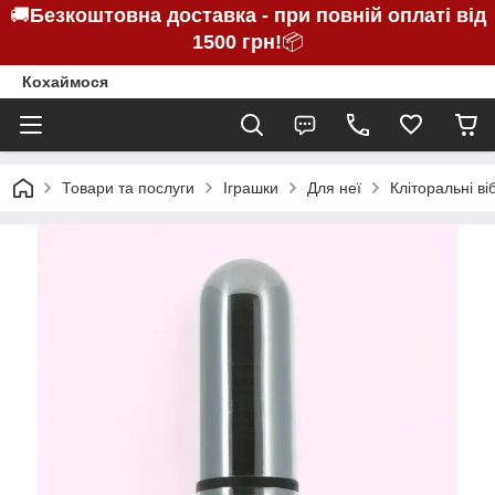
🚚
Безкоштовна доставка - при повній оплаті від
1500 грн!
📦
Кохаймося
Товари та послуги
Іграшки
Для неї
Кліторальні в