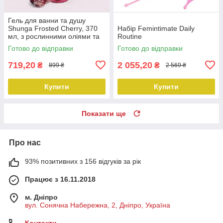
Гель для ванни та душу
Shunga Frosted Cherry, 370
Набір Femintimate Daily
мл, з рослинними оліями та
Routine
вітаміном Е
Готово до відправки
Готово до відправки
719,20
2 055,20
₴
₴
899 ₴
2 569 ₴
Купити
Купити
Показати ще
Про нас
93% позитивних з 156 відгуків за рік
Працює з 16.11.2018
м. Дніпро
вул. Сонячна Набережна, 2, Дніпро, Україна
Контакти