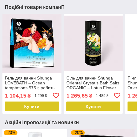
Подібні товари компанії
Гель для ванни Shunga
Сіль для ванни Shunga
Пінл
LOVEBATH – Ocean
Oriental Crystals Bath Salts
Shun
temptations 575 г, робить
ORGANIC – Lotus Flower
Orie
воду ароматним желе зі
(500 г) сіль Мертвого моря
Peta
1 104,15
1 265,65
1 2
₴
₴
1 299 ₴
1 489 ₴
SPA-ефектом
мор
Купити
Купити
Акційні пропозиції та новинки
–20%
–20%