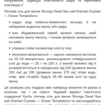
напруження, підвищує еластичність шкіри та ефективно
пом’якшує її.
Пінлива сіль для ванни Shunga Dead Sea salt Oriental Crystals
— Ocean Temptations:
надає воді небесно-блакитного кольору й не
забарвлює водночас ванну або шкіру;
має збуджувальний свіжий аромат океану, який
наповнює ванну кімнату, і тонким флером залишається
на шкірі;
утворює стійку оксамитову оліїсту піну;
економно витрачається — одного паковання вистачає
на 10–14 використань: рекомендоване співвідношення
солі до води — 25 г на 100 л, у ванній залежно від її
розмірів міститься в середньому від 140 (довжина ванни
150 см) до 190 (довжина ванни 170 см) літрів води,
отже, вам потрібні будуть 35–48 грамів солі на одну
ванну.
Ця розкішна сіль подарує вам найкращі моменти як разом із
коханим, так і на самоті. Чудовий варіант пам’ятного
подарунка! Купіть пінливу сіль для ванни Shunga Dead Sea
salt Oriental Crystals — Ocean Temptations та насолоджуйтесь