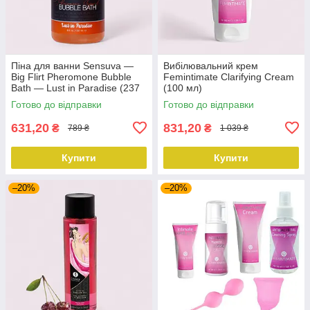
Піна для ванни Sensuva —
Вибілювальний крем
Big Flirt Pheromone Bubble
Femintimate Clarifying Cream
Bath — Lust in Paradise (237
(100 мл)
мл)
Готово до відправки
Готово до відправки
631,20
831,20
₴
₴
789 ₴
1 039 ₴
Купити
Купити
–20%
–20%