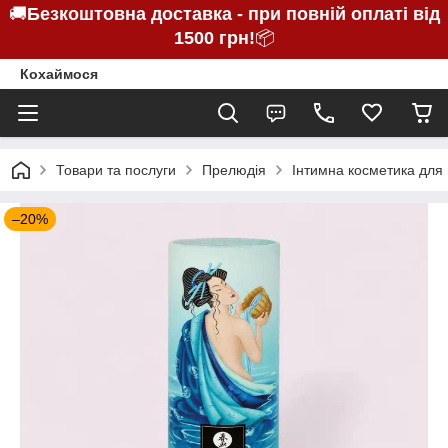
🚚
Безкоштовна доставка - при повній оплаті від
1500 грн!
📦
Кохаймося
Товари та послуги
Прелюдія
Інтимна косметика для 
–20%