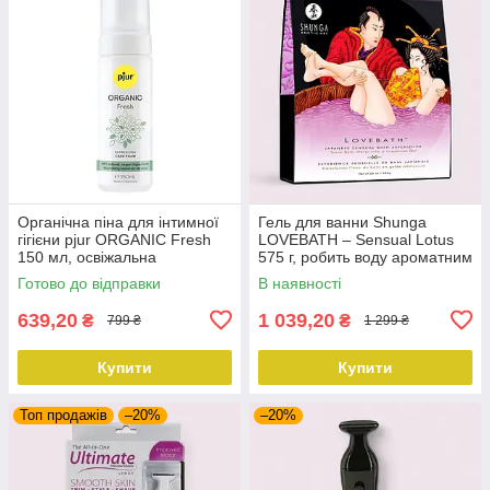
Органічна піна для інтимної
Гель для ванни Shunga
гігієни pjur ORGANIC Fresh
LOVEBATH – Sensual Lotus
150 мл, освіжальна
575 г, робить воду ароматним
желе зі SPA-ефектом
Готово до відправки
В наявності
639,20
1 039,20
₴
₴
799 ₴
1 299 ₴
Купити
Купити
Топ продажів
–20%
–20%