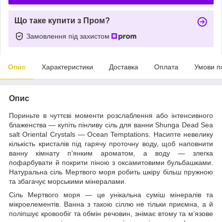
Що таке купити з Пром?
Замовлення під захистом
Опис
Характеристики
Доставка
Оплата
Умови п
Опис
Пориньте в чуттєві моменти розслаблення або інтенсивного
блаженства — купіть пінливу сіль для ванни Shunga Dead Sea
salt Oriental Crystals — Ocean Temptations. Насипте невелику
кількість кристалів під гарячу проточну воду, щоб наповнити
ванну кімнату п’янким ароматом, а воду — злегка
пофарбувати й покрити піною з оксамитовими бульбашками.
Натуральна сіль Мертвого моря робить шкіру більш пружною
та збагачує морськими мінералами.
Сіль Мертвого моря — це унікальна суміш мінералів та
мікроелементів. Ванна з такою сіллю не тільки приємна, а й
поліпшує кровообіг та обмін речовин, знімає втому та м’язове