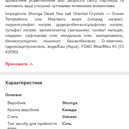
ароматним усамітненням або запросіть свого партнера та
наповніть ваші стосунки чуттєвими інтимними моментами.
Інгредієнти Shunga Dead Sea salt Oriental Crystals — Ocean
Temptations: сіль Мертвого моря (хлорид натрію),
лаурилсульфат натрію, додецилбензолсульфонат натрію,
сульфат натрію, ароматизатор (запашник), силікат кальцію,
гліцерин, сафлорова олія, мигдальна олія, амілцинамаль,
бензилсаліцилат, ліналоол, бензилбензоат, D-лимонен,
гідроксицитронелаль, вода/Eau (Aqua), FD&C Blue/Bleu #1 (CI
42090).
Приховати
Характеристики
Основні
Виробник
Shunga
Країна виробник
Канада
Стать
Унісекс
Тип засобу для прийняття
Сіль
ванн