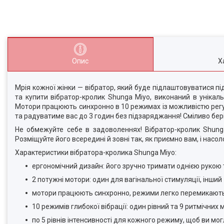
Опис
Х
Мрія кожної жінки — вібратор, який буде підлаштовуватися під 
та купити вібратор-кролик Shunga Miyo, виконаний в уніка
Мотори працюють синхронно в 10 режимах із можливістю регулюв
та радуватиме вас до 3 годин без підзаряджання! Сміливо бері
Не обмежуйте себе в задоволеннях! Вібратор-кролик Shunga 
Розміщуйте його всередині й зовні так, як приємно вам, і насо
Характеристики вібратора-кролика Shunga Miyo:
ергономічний дизайн: його зручно тримати однією рукою 
2 потужні мотори: один для вагінальної стимуляції, інший 
мотори працюють синхронно, режими легко перемикають
10 режимів глибокої вібрації: один рівний та 9 ритмічних 
по 5 рівнів інтенсивності для кожного режиму, щоб ви мо