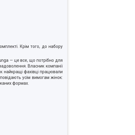
мплекті. Крім того, до набору
nga — це все, що потрібно для
 задоволення. Власник компанії
рік найкращі фахівці працювали
дповідають усім вимогам жінок:
шуканих формах.