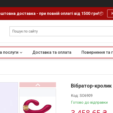
штовна доставка - при повній оплаті від 1500 грн!
📦
а послуги
Доставка та оплата
Повернення та г
Вібратор-кролик 
Код:
SO6909
Готово до відправки
3 458,65 ₴