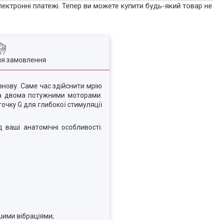
лектронні платежі. Тепер ви можете купити будь-який товар не
ля замовлення
 знову. Саме час здійснити мрію
 та двома потужними моторами.
точку G для глибокої стимуляції
 ваші анатомічні особливості.
шими вібраціями;