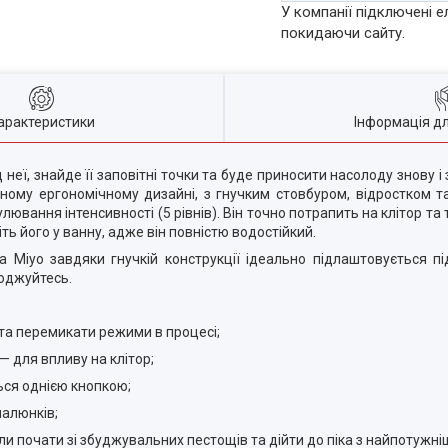
У компанії підключені е
покидаючи сайту.
арактеристики
Інформація д
неї, знайде її заповітні точки та буде приносити насолоду знову і
льному ергономічному дизайні, з гнучким стовбуром, відростком
ання інтенсивності (5 рівнів). Він точно потрапить на клітор та 
ть його у ванну, адже він повністю водостійкий.
Miyo завдяки гнучкій конструкції ідеально підлаштовується під
лоджуйтесь.
та перемикати режими в процесі;
— для впливу на клітор;
ся однією кнопкою;
малюнків;
гли почати зі збуджувальних пестощів та дійти до піка з найпотужні