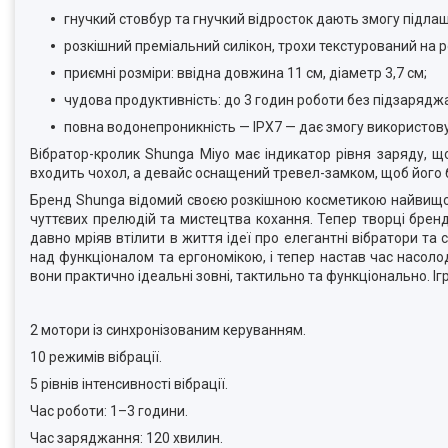
гнучкий стовбур та гнучкий відросток дають змогу підлаш
розкішний преміальний силікон, трохи текстурований на 
приємні розміри: ввідна довжина 11 см, діаметр 3,7 см;
чудова продуктивність: до 3 годин роботи без підзарядж
повна водонепроникність — IPX7 — дає змогу використову
Вібратор-кролик Shunga Miyo має індикатор рівня заряду, щ
входить чохол, а девайс оснащений тревел-замком, щоб його б
Бренд Shunga відомий своєю розкішною косметикою найвищої
чуттєвих прелюдій та мистецтва кохання. Тепер творці бренд
давно мріяв втілити в життя ідеї про елегантні вібратори та
над функціоналом та ергономікою, і тепер настав час насоло
вони практично ідеальні зовні, тактильно та функціонально. Іг
2 мотори із синхронізованим керуванням.
10 режимів вібрації.
5 рівнів інтенсивності вібрації.
Час роботи: 1–3 години.
Час заряджання: 120 хвилин.