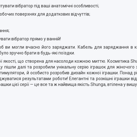
тувати вібратор під ваші анатомічні особливості;
робочих поверхнях для додаткових відчуттів;
ання;
вати вібратор прямо у ванній!
об ви могли вчасно його заряджати. Кабель для заряджання в ко
уло зручно брати в будь-які поїздки.
 якості, що створена для насолоди кожною миттю. Косметика Shu
у пішли далі та розробили унікальну серію іграшок для жіночого
 стимулятори, й особисто розробив дизайн кожної іграшки. Понад 
джуватися результатами роботи! Елегантні та розкішні іграшки ві
рашки цієї серії — це все та ж найвища якість Shunga, втілена у ви