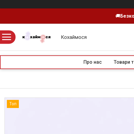
🚚
Безко
Кохаймося
Про нас
Товари т
Топ