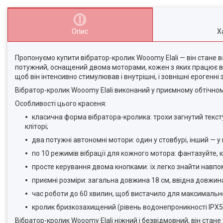
Опис
Х
Пропонуємо купити вібратор-кролик Wooomy Elali — він стане 
потужний, оснащений двома моторами, кожен з яких працює в 
щоб він інтенсивно стимулював і внутрішні, і зовнішні ерогенн
Вібратор-кролик Wooomy Elali виконаний у приємному обтічном
Особливості цього красеня:
класична форма вібратора-кролика: трохи загнутий текст
кліторі;
два потужні автономні мотори: один у стовбурі, інший — у
по 10 режимів вібрації для кожного мотора: фантазуйте, 
просте керування двома кнопками: їх легко знайти навп
приємні розміри: загальна довжина 18 см, ввідна довжина 
час роботи до 60 хвилин, щоб вистачило для максимальн
кролик бризкозахищений (рівень водонепроникності IPX5),
Вібратор-кролик Wooomy Elali ніжний і безвідмовний, він стан