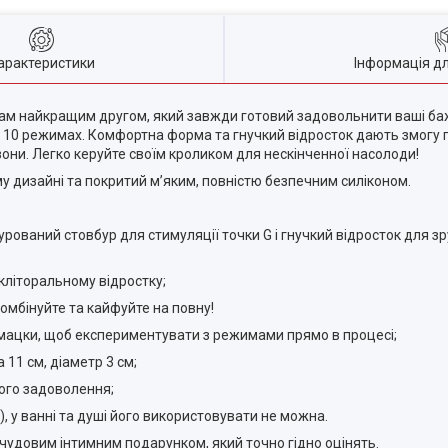
арактеристики
Інформація д
вам найкращим другом, який завжди готовий задовольнити ваші баж
10 режимах. Комфортна форма та гнучкий відросток дають змогу п
і зони. Легко керуйте своїм кроликом для нескінченної насолоди!
у дизайні та покритий м’яким, повністю безпечним силіконом.
урований стовбур для стимуляції точки G і гнучкий відросток для з
 кліторальному відростку;
комбінуйте та кайфуйте на повну!
омацки, щоб експериментувати з режимами прямо в процесі;
11 см, діаметр 3 см;
ого задоволення;
 у ванні та душі його використовувати не можна.
е чудовим інтимним подарунком, який точно гідно оцінять.