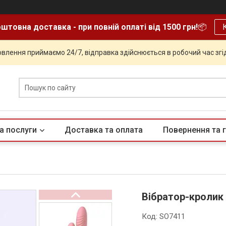
штовна доставка - при повній оплаті від 1500 грн!
📦
влення приймаємо 24/7, відправка здійснюється в робочий час згід
а послуги
Доставка та оплата
Повернення та г
Вібратор-кролик W
Код:
SO7411