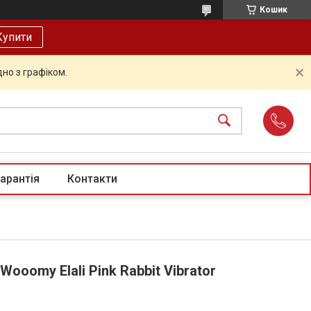
Кошик
Купити
но з графіком.
арантія
Контакти
ooomy Elali Pink Rabbit Vibrator