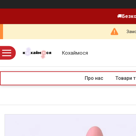
🚚
Безко
Замо
Кохаймося
Про нас
Товари т