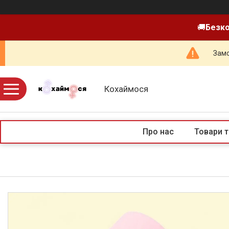
🚚
Безко
Замо
Кохаймося
Про нас
Товари т