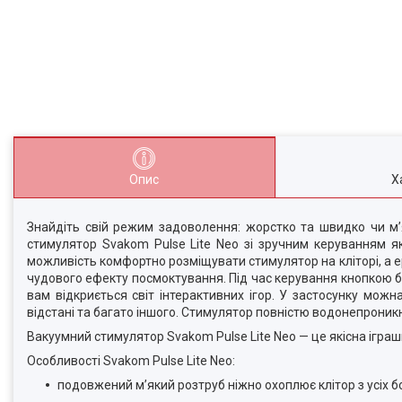
Опис
Х
Знайдіть свій режим задоволення: жорстко та швидко чи м’
стимулятор Svakom Pulse Lite Neo зі зручним керуванням як
можливість комфортно розміщувати стимулятор на кліторі, а е
чудового ефекту посмоктування. Під час керування кнопкою буд
вам відкриється світ інтерактивних ігор. У застосунку мо
відстані та багато іншого. Стимулятор повністю водонепроник
Вакуумний стимулятор Svakom Pulse Lite Neo — це якісна іграш
Особливості Svakom Pulse Lite Neo:
подовжений м’який розтруб ніжно охоплює клітор з усіх бо