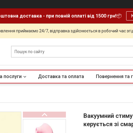
штовна доставка - при повній оплаті від 1500 грн!
📦
влення приймаємо 24/7, відправка здійснюється в робочий час згід
а послуги
Доставка та оплата
Повернення та г
Вакуумний стимул
керується зі см