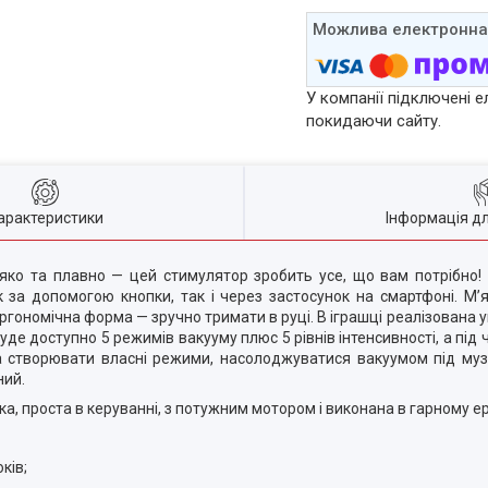
У компанії підключені е
покидаючи сайту.
арактеристики
Інформація д
яко та плавно — цей стимулятор зробить усе, що вам потрібно!
 за допомогою кнопки, так і через застосунок на смартфоні. М’я
ргономічна форма — зручно тримати в руці. В іграшці реалізована у
е доступно 5 режимів вакууму плюс 5 рівнів інтенсивності, а під 
жна створювати власні режими, насолоджуватися вакуумом під му
ний.
ка, проста в керуванні, з потужним мотором і виконана в гарному е
ків;