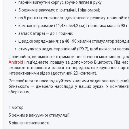
гарний вигнутий корпус зручно лягає в руку;
5 режимів вакууму: є і ритмічні, і рівномірні;
по 5 рівнів інтенсивності для кожного режиму: починайте
компактні розміри (11,4×5,5×4,2 см) і невелика маса в 93
запас батареї — до 1 години;
швидке заряджання: за 48–90 хвилин стимулятор заряди
стимулятор водонепроникний (IPX7), щоб ви могли насол
І, звичайно, ви зможете отримати нескінченні можливості д
Android
і під’єднаєте іграшку за допомогою Bluetooth. Під ч
зможете створювати власні та передавати керування партн
інтерактивними відео (доступний 2D-контент).
Розслабтеся та насолоджуйтеся хвилями задоволення зі свої
близькість — джерело насолоди у ваших руках. У комплект
зберігання.
1 мотор.
5 режимів вакуумної стимуляції.
5 рівнів інтенсивності.