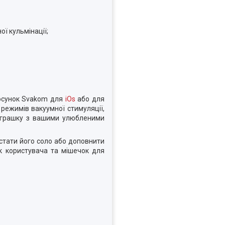
ї кульмінації;
тосунок Svakom для
iOs
або для
 режимів вакуумної стимуляції,
 іграшку з вашими улюбленими
стати його соло або доповнити
к користувача та мішечок для