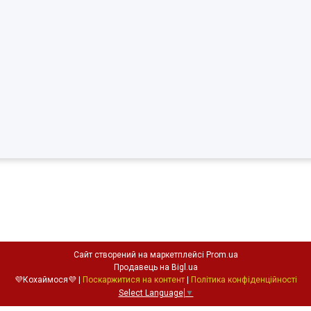
Сайт створений на маркетплейсі
Prom.ua
Продавець на Bigl.ua
💜Кохаймося💜 |
Поскаржитися на контент
|
Політика конфіденційності
Select Language
▼