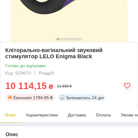
Кліторально-вагінальний звуковий
стимулятор LELO Enigma Black
Готово до відправки
Код: SO8070
Роздріб
10 114,15
₴
11 899 ₴
Економія
1784.85 ₴
Залишилось
24 дні
Опис
Характеристики
Доставка
Оплата
Умови п
Опис