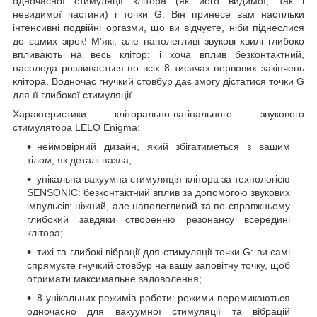
одночасної стимуляції клітора (як його видимої, так і
невидимої частини) і точки G. Він принесе вам настільки
інтенсивні подвійні оргазми, що ви відчуєте, ніби піднеслися
до самих зірок! М’які, але наполегливі звукові хвилі глибоко
впливають на весь клітор: і хоча вплив безконтактний,
насолода розливається по всіх 8 тисячах нервових закінчень
клітора. Водночас гнучкий стовбур дає змогу дістатися точки G
для її глибокої стимуляції.
Характеристики кліторально-вагінального звукового
стимулятора LELO Enigma:
неймовірний дизайн, який збігатиметься з вашим
тілом, як деталі пазла;
унікальна вакуумна стимуляція клітора за технологією
SENSONIC: безконтактний вплив за допомогою звукових
імпульсів: ніжний, але наполегливий та по-справжньому
глибокий завдяки створенню резонансу всередині
клітора;
тихі та глибокі вібрації для стимуляції точки G: ви самі
спрямуєте гнучкий стовбур на вашу заповітну точку, щоб
отримати максимальне задоволення;
8 унікальних режимів роботи: режими перемикаються
одночасно для вакуумної стимуляції та вібрацій