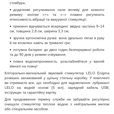
стовбура;
додаткове регулювання сили впливу для кожного
режиму: кнопки «+» та «–» плавно регулюють
інтенсивність вібрації та вакуумної стимуляції;
приємно відчувається всередині: ввідна частина 9–14
см, товщина 2,8 см, ширина 3,3 см;
зручна ергономічна ручка: вона ідеально лягає в руку
й не втомлює навіть за тривалої гри;
потужна батарея: до двох годин безперервної роботи
та до 90 днів у режимі очікування;
повна водонепроникність: розслабляйтеся у ванній
кімнаті на повну!
Кліторально-вагінальний звуковий стимулятор LELO Enigma
розкішно запакований у щільну стильну коробку. У комплекті
ви отримаєте все, що необхідно для задоволення: лубрикант
LELO на водній основі (5 мл), зарядний кабель USB,
інструкцію та гарантійну картку.
Для продовження терміну служби не забувайте регулярно
очищати стимулятор теплою водою з нейтральним милом
або спеціальним засобом.