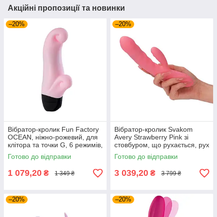
Акційні пропозиції та новинки
–20%
–20%
Вібратор-кролик Fun Factory
Вібратор-кролик Svakom
OCEAN, ніжно-рожевий, для
Avery Strawberry Pink зі
клітора та точки G, 6 режимів,
стовбуром, що рухається, рух
на батарейках
вперед-назад
Готово до відправки
Готово до відправки
1 079,20
3 039,20
₴
₴
1 349 ₴
3 799 ₴
–20%
–20%