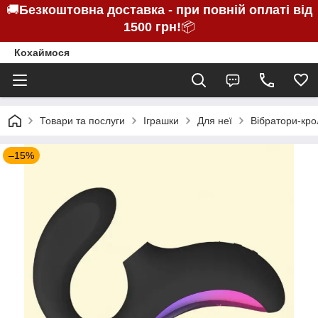
🚚
Безкоштовна доставка - при повній оплаті від
1500 грн!
📦
Кохаймося
Товари та послуги
Іграшки
Для неї
Вібратори-кро
–15%