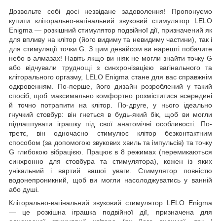
Дозвольте собі досі незвідане задоволення! Пропонуємо
купити кліторально-вагінальний звуковий стимулятор LELO
Enigma — розкішний стимулятор подвійної дії, призначений як
для впливу на клітор (його видиму та невидиму частини), так і
для стимуляції точки G. З цим девайсом ви нарешті побачите
небо в алмазах! Навіть якщо ви ніяк не могли знайти точку G
або відчували труднощі з синхронізацією вагінального та
кліторального оргазму, LELO Enigma стане для вас справжнім
одкровенням. По-перше, його дизайн розроблений у такий
спосіб, щоб максимально комфортно розміститися всередині
й точно потрапити на клітор. По-друге, у нього ідеально
гнучкий стовбур: він гнеться в будь-який бік, щоб ви могли
підлаштувати іграшку під свої анатомічні особливості. По-
третє, він одночасно стимулює клітор безконтактним
способом (за допомогою звукових хвиль та імпульсів) та точку
G глибокою вібрацією. Працює в 8 режимах (перемикаються
синхронно для стовбура та стимулятора), кожен із яких
унікальний і вартий вашої уваги. Стимулятор повністю
водонепроникний, щоб ви могли насолоджуватись у ванній
або душі.
Кліторально-вагінальний звуковий стимулятор LELO Enigma
— це розкішна іграшка подвійної дії, призначена для