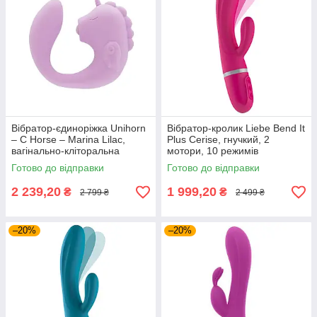
Вібратор-єдиноріжка Unihorn
Вібратор-кролик Liebe Bend It
– C Horse – Marina Lilac,
Plus Cerise, гнучкий, 2
вагінально-кліторальна
мотори, 10 режимів
стимуляція, 2 мотори по 10
Готово до відправки
Готово до відправки
режимів
2 239,20
1 999,20
₴
₴
2 799 ₴
2 499 ₴
–20%
–20%