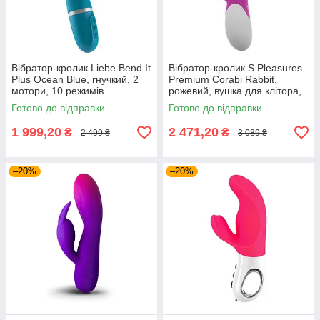
Вібратор-кролик Liebe Bend It
Вібратор-кролик S Pleasures
Plus Ocean Blue, гнучкий, 2
Premium Corabi Rabbit,
мотори, 10 режимів
рожевий, вушка для клітора,
16 режимів, нагрів
Готово до відправки
Готово до відправки
1 999,20
2 471,20
₴
₴
2 499 ₴
3 089 ₴
–20%
–20%