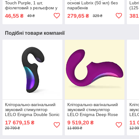
Touch Purple, 1 шт,
основі Lubrix (50 мл) без
Lub
фіолетовий з рельєфом у
парабенів
(125
вигляді татуювання
ігра
46,55
279,65
381
₴
₴
49 ₴
329 ₴
Подібні товари компанії
Кліторально-вагінальний
Кліторально-вагінальний
Кліт
звуковий стимулятор
звуковий стимулятор
звук
LELO Enigma Double Sonic
LELO Enigma Deep Rose
LELO
Black
17 679,15
9 519,20
11 
₴
₴
20 799 ₴
11 899 ₴
12 99