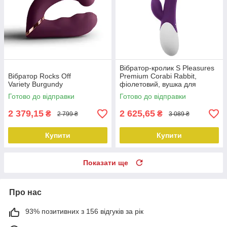
Вібратор-кролик S Pleasures
Вібратор Rocks Off
Premium Corabi Rabbit,
Variety Burgundy
фіолетовий, вушка для
клітора, 16 режимів, нагрів
Готово до відправки
Готово до відправки
2 379,15
2 625,65
₴
₴
2 799 ₴
3 089 ₴
Купити
Купити
Показати ще
Про нас
93% позитивних з 156 відгуків за рік