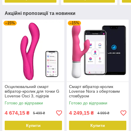
Акційні пропозиції та новинки
–15%
–15%
Осцилювальний смарт
Смарт вібратор-кролик
вібратор-кролик для точки G
Lovense Nora з обертовим
Lovense Osci 3, підігрів
стовбуром
Готово до відправки
Готово до відправки
4 674,15
4 249,15
₴
₴
5 499 ₴
4 999 ₴
Купити
Купити