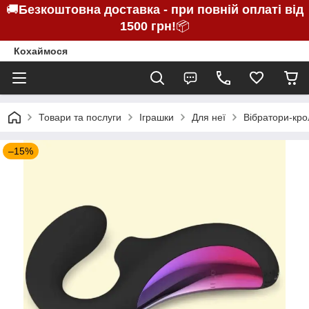
🚚
Безкоштовна доставка - при повній оплаті від
1500 грн!
📦
Кохаймося
Товари та послуги
Іграшки
Для неї
Вібратори-кро
–15%