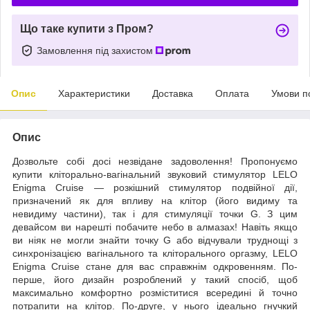
Що таке купити з Пром?
Замовлення під захистом
Опис
Характеристики
Доставка
Оплата
Умови п
Опис
Дозвольте собі досі незвідане задоволення! Пропонуємо
купити кліторально-вагінальний звуковий стимулятор LELO
Enigma Cruise — розкішний стимулятор подвійної дії,
призначений як для впливу на клітор (його видиму та
невидиму частини), так і для стимуляції точки G. З цим
девайсом ви нарешті побачите небо в алмазах! Навіть якщо
ви ніяк не могли знайти точку G або відчували труднощі з
синхронізацією вагінального та кліторального оргазму, LELO
Enigma Cruise стане для вас справжнім одкровенням. По-
перше, його дизайн розроблений у такий спосіб, щоб
максимально комфортно розміститися всередині й точно
потрапити на клітор. По-друге, у нього ідеально гнучкий