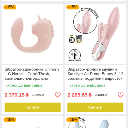
–15%
–15%
Вібратор-єдиноріжка Unihorn
Вібратор-кролик надувний
– C Horse – Coral Throb,
Satisfyer Air Pump Bunny 3, 12
вагінально-кліторальна
режимів, подвійний відросток
стимуляція, 2 мотори по 10
Готово до відправки
Готово до відправки
режимів
2 379,15
2 285,65
₴
₴
2 799 ₴
2 689 ₴
Купити
Купити
–15%
–15%