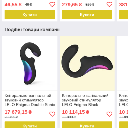
вигляді татуювання
ігра
46,55
279,65
381
₴
₴
49 ₴
329 ₴
Купити
Купити
Подібні товари компанії
Кліторально-вагінальний
Кліторально-вагінальний
Кліт
звуковий стимулятор
звуковий стимулятор
звук
LELO Enigma Double Sonic
LELO Enigma Black
LEL
Black
17 679,15
10 114,15
10 
₴
₴
20 799 ₴
11 899 ₴
11 89
Купити
Купити