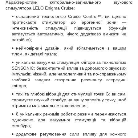
Характеристики кліторально-вагінального звукового
стимулятора LELO Enigma Cruise:
оснащений технологією Cruise Control™: ви щільно
притискаєте стимулятор до ерогенної зони —
інтенсивність стимуляції підвищується (функція
активується автоматично, нічого додатково вмикати не
потрібно);
неймовірний дизайн, який збігатиметься з вашим
тілом, як деталі пазла;
унікальна вакуумна стимуляція клітора за технологією
SENSONIC: безконтактний вплив за допомогою звукових
імпульсів: ніжний, але наполегливий та по-справжньому
глибокий завдяки створенню резонансу всередині
клітора;
тихі та глибокі вібрації для стимуляції точки G: ви самі
спрямуєте гнучкий стовбур на вашу заповітну точку, щоб
отримати максимальне задоволення;
8 унікальних режимів роботи: режими перемикаються
одночасно для вакуумної стимуляції та вібрацій
стовбура;
додаткове регулювання сили впливу для кожного