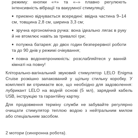
режиму: кнопки «+» та «–» плавно регулюють
інтенсивність вібрації та вакуумної стимуляції;
приємно відчувається всередині: ввідна частина 9–14
см, товщина 2,8 см, ширина 3,3 см;
зручна ергономічна ручка: вона ідеально лягає в руку
й не втомлює навіть за тривалої гри;
потужна батарея: до двох годин безперервної роботи
та до 90 днів у режимі очікування;
повна водонепроникність: розслабляйтеся у ванній
кімнаті на повну!
Кліторально-вагінальний звуковий стимулятор LELO Enigma
Cruise розкішно запакований у щільну стильну коробку. У
комплекті ви отримаєте все, що необхідно для задоволення:
лубрикант LELO на водній основі (5 мл), зарядний кабель
USB, інструкцію та гарантійну картку.
Для продовження терміну служби не забувайте регулярно
очищати стимулятор теплою водою з нейтральним милом
або спеціальним засобом.
2 мотори (синхронна робота).