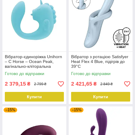
Вібратор-єдиноріжка Unihorn
Вібратор з ротацією Satisfyer
– C Horse – Ocean Peak,
Heat Flex 4 Blue, підігрів до
вагінально-кліторальна
39°C
стимуляція, 2 мотори по 10
Готово до відправки
Готово до відправки
режимів
2 379,15
2 421,65
₴
₴
2 799 ₴
2 849 ₴
Купити
Купити
–15%
–15%