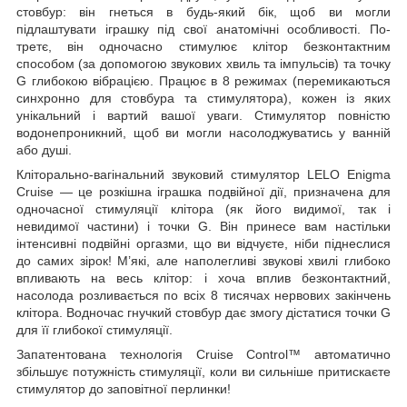
стовбур: він гнеться в будь-який бік, щоб ви могли
підлаштувати іграшку під свої анатомічні особливості. По-
третє, він одночасно стимулює клітор безконтактним
способом (за допомогою звукових хвиль та імпульсів) та точку
G глибокою вібрацією. Працює в 8 режимах (перемикаються
синхронно для стовбура та стимулятора), кожен із яких
унікальний і вартий вашої уваги. Стимулятор повністю
водонепроникний, щоб ви могли насолоджуватись у ванній
або душі.
Кліторально-вагінальний звуковий стимулятор LELO Enigma
Cruise — це розкішна іграшка подвійної дії, призначена для
одночасної стимуляції клітора (як його видимої, так і
невидимої частини) і точки G. Він принесе вам настільки
інтенсивні подвійні оргазми, що ви відчуєте, ніби піднеслися
до самих зірок! М’які, але наполегливі звукові хвилі глибоко
впливають на весь клітор: і хоча вплив безконтактний,
насолода розливається по всіх 8 тисячах нервових закінчень
клітора. Водночас гнучкий стовбур дає змогу дістатися точки G
для її глибокої стимуляції.
Запатентована технологія Cruise Control™ автоматично
збільшує потужність стимуляції, коли ви сильніше притискаєте
стимулятор до заповітної перлинки!