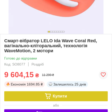
Смарт-вібратор LELO Ida Wave Coral Red,
вагінально-кліторальний, технологія
WaveMotion, 2 мотори
Готово до відправки
Код: SO8077
Роздріб
9 604,15
₴
11 299 ₴
Економія
1694.85 ₴
Залишилось
25 днів
Купити
або