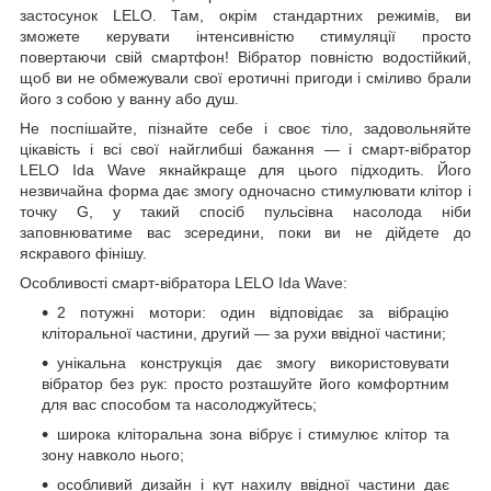
застосунок LELO. Там, окрім стандартних режимів, ви
зможете керувати інтенсивністю стимуляції просто
повертаючи свій смартфон! Вібратор повністю водостійкий,
щоб ви не обмежували свої еротичні пригоди і сміливо брали
його з собою у ванну або душ.
Не поспішайте, пізнайте себе і своє тіло, задовольняйте
цікавість і всі свої найглибші бажання — і смарт-вібратор
LELO Ida Wave якнайкраще для цього підходить. Його
незвичайна форма дає змогу одночасно стимулювати клітор і
точку G, у такий спосіб пульсівна насолода ніби
заповнюватиме вас зсередини, поки ви не дійдете до
яскравого фінішу.
Особливості смарт-вібратора LELO Ida Wave:
2 потужні мотори: один відповідає за вібрацію
кліторальної частини, другий — за рухи ввідної частини;
унікальна конструкція дає змогу використовувати
вібратор без рук: просто розташуйте його комфортним
для вас способом та насолоджуйтесь;
широка кліторальна зона вібрує і стимулює клітор та
зону навколо нього;
особливий дизайн і кут нахилу ввідної частини дає