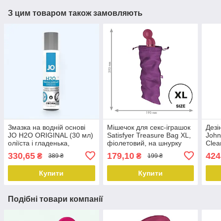
З цим товаром також замовляють
Змазка на водній основі
Мішечок для секс-іграшок
Дезі
JO H2O ORIGINAL (30 мл)
Satisfyer Treasure Bag XL,
John
оліїста і гладенька,
фіолетовий, на шнурку
Clea
рослинний гліцерин
трик
330,65
179,10
424
₴
₴
389 ₴
199 ₴
пара
Купити
Купити
Подібні товари компанії