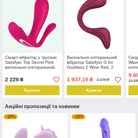
Смарт-вібратор у трусики
Вагінально-кліторальний
Смар
Satisfyer Top Secret Pink
вібратор Satisfyer G for
Wave
вагінально-кліторальний,
Goddess 2 Wine Red, 2
кліт
2 мотори
мотори
Wave
9 6
2 229
1 937,15
₴
₴
2 279 ₴
11 29
Купити
Купити
Акційні пропозиції та новинки
–20%
–20%