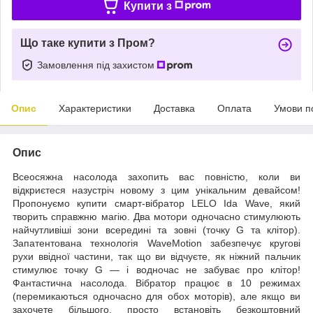
Купити з
Що таке купити з Пром?
Замовлення під захистом
Опис
Характеристики
Доставка
Оплата
Умови п
Опис
Всеосяжна насолода захопить вас повністю, коли ви
відкриєтеся назустріч новому з цим унікальним девайсом!
Пропонуємо купити смарт-вібратор LELO Ida Wave, який
творить справжню магію. Два мотори одночасно стимулюють
найчутливіші зони всередині та зовні (точку G та клітор).
Запатентована технологія WaveMotion забезпечує кругові
рухи ввідної частини, так що ви відчуєте, як ніжний пальчик
стимулює точку G — і водночас не забуває про клітор!
Фантастична насолода. Вібратор працює в 10 режимах
(перемикаються одночасно для обох моторів), але якщо ви
захочете більшого, просто встановіть безкоштовний