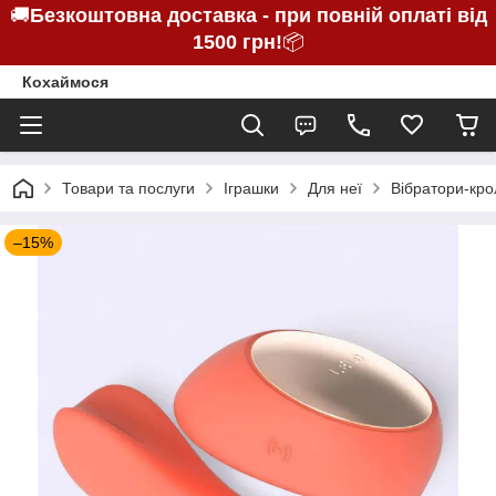
🚚
Безкоштовна доставка - при повній оплаті від
1500 грн!
📦
Кохаймося
Товари та послуги
Іграшки
Для неї
Вібратори-кро
–15%