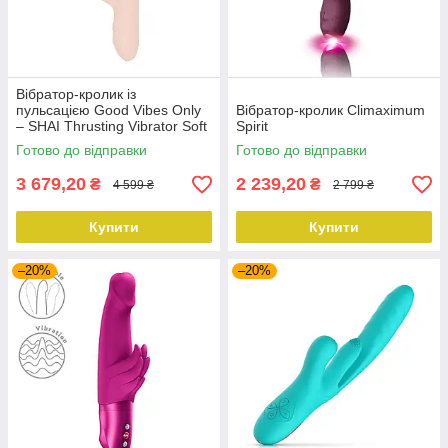
Вібратор-кролик із
пульсацією Good Vibes Only
Вібратор-кролик Climaximum
– SHAI Thrusting Vibrator Soft
Spirit
Silicone – Pink, 3 мотори
Готово до відправки
Готово до відправки
3 679,20
2 239,20
₴
₴
4 599 ₴
2 799 ₴
Купити
Купити
–20%
–20%