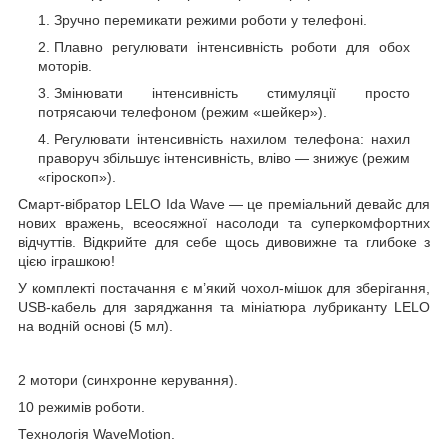
Зручно перемикати режими роботи у телефоні.
Плавно регулювати інтенсивність роботи для обох
моторів.
Змінювати інтенсивність стимуляції просто
потрясаючи телефоном (режим «шейкер»).
Регулювати інтенсивність нахилом телефона: нахил
праворуч збільшує інтенсивність, вліво — знижує (режим
«гіроскоп»).
Смарт-вібратор LELO Ida Wave — це преміальний девайс для
нових вражень, всеосяжної насолоди та суперкомфортних
відчуттів. Відкрийте для себе щось дивовижне та глибоке з
цією іграшкою!
У комплекті постачання є м’який чохол-мішок для зберігання,
USB-кабель для заряджання та мініатюра лубриканту LELO
на водній основі (5 мл).
2 мотори (синхронне керування).
10 режимів роботи.
Технологія WaveMotion.