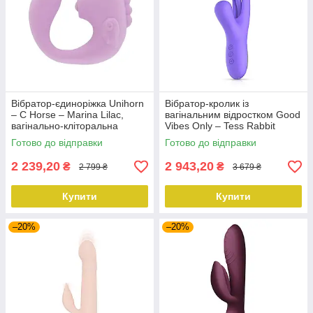
Вібратор-єдиноріжка Unihorn
Вібратор-кролик із
– C Horse – Marina Lilac,
вагінальним відростком Good
вагінально-кліторальна
Vibes Only – Tess Rabbit
стимуляція, 2 мотори по 10
Vibrator with G-Spot Stimulator
Готово до відправки
Готово до відправки
режимів
2 239,20
2 943,20
₴
₴
2 799 ₴
3 679 ₴
Купити
Купити
–20%
–20%