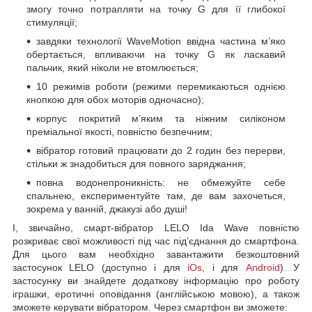
змогу точно потрапляти на точку G для її глибокої
стимуляції;
завдяки технології WaveMotion ввідна частина м’яко
обертається, впливаючи на точку G як ласкавий
пальчик, який ніколи не втомлюється;
10 режимів роботи (режими перемикаються однією
кнопкою для обох моторів одночасно);
корпус покритий м’яким та ніжним силіконом
преміальної якості, повністю безпечним;
вібратор готовий працювати до 2 годин без перерви,
стільки ж знадобиться для повного заряджання;
повна водонепроникність: не обмежуйте себе
спальнею, експериментуйте там, де вам захочеться,
зокрема у ванній, джакузі або душі!
І, звичайно, смарт-вібратор LELO Ida Wave повністю
розкриває свої можливості під час під’єднання до смартфона.
Для цього вам необхідно завантажити безкоштовний
застосунок LELO (доступно і для
iOs
, і для
Android
). У
застосунку ви знайдете додаткову інформацію про роботу
іграшки, еротичні оповідання (англійською мовою), а також
зможете керувати вібратором. Через смартфон ви зможете: