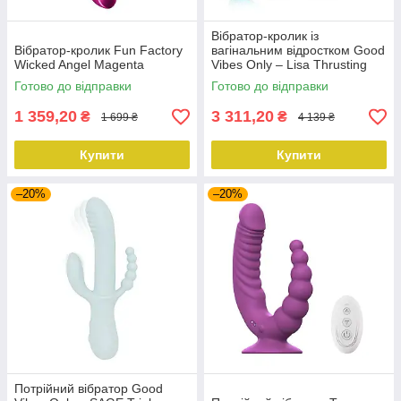
Вібратор-кролик із
Вібратор-кролик Fun Factory
вагінальним відростком Good
Wicked Angel Magenta
Vibes Only – Lisa Thrusting
Rabbit Vibrator with G-Spot
Готово до відправки
Готово до відправки
Stimulator
1 359,20
3 311,20
₴
₴
1 699 ₴
4 139 ₴
Купити
Купити
–20%
–20%
Потрійний вібратор Good