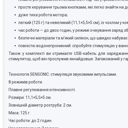
просте керування трьома кнопками, які легко знайти на д
дуже тиха робота мотора;
легкий (125 г) та невеликий (11,1×5,5×5 см), із чохлом у 
час роботи — до двох годин, у режимі очікування заряд зб
безпечні матеріали та м’який силікон, що швидко набуває
повністю водонепроникний: спробуйте стимуляцію у ванні
Також у комплекті ви отримаєте USB-кабель для заряджання
стимулятор, щоб він прослужив якнайдовше. Запакований у га
Технологія SENSONIC: стимуляція звуковими імпульсами.
8 режимів роботи.
Плавне регулювання інтенсивності.
Розміри: 11,1×5,5×5 см.
Зовнішній діаметр розтруба: 2 см.
Маса: 125 г.
Час роботи: до 2 годин.