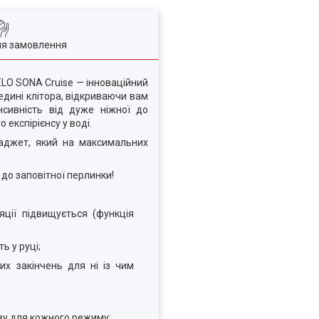
ля замовлення
ELO SONA Cruise — інноваційний
дині клітора, відкриваючи вам
сивність від дуже ніжної до
експірієнсу у воді.
гаджет, який на максимальних
 до заповітної перлинки!
яції підвищується (функція
ь у руці;
их закінчень для ні із чим
иву для кожного режиму;