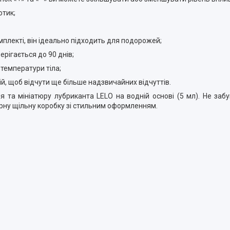
отик;
комплекті, він ідеально підходить для подорожей;
ерігається до 90 днів;
 температури тіла;
й, щоб відчути ще більше надзвичайних відчуттів.
 та мініатюру лубриканта LELO на водній основі (5 мл). Не заб
рну щільну коробку зі стильним оформленням.