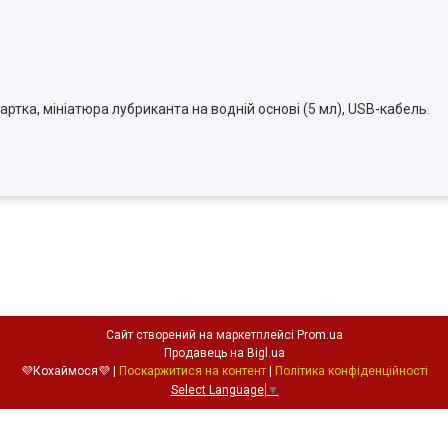
артка, мініатюра лубриканта на водній основі (5 мл), USB-кабель.
Сайт створений на маркетплейсі
Prom.ua
Продавець на Bigl.ua
💜Кохаймося💜 |
Поскаржитися на контент
|
Політика конфіденційності
Select Language
▼