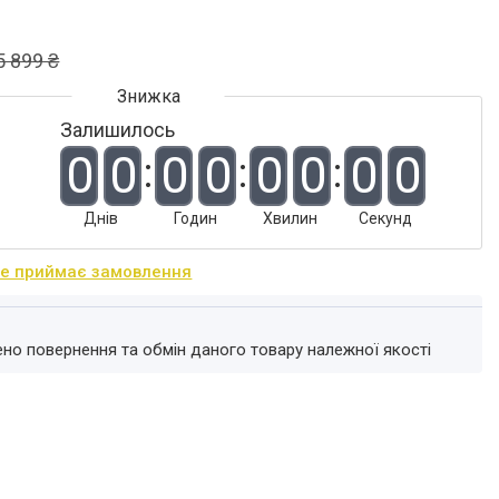
5 899 ₴
Залишилось
0
0
0
0
0
0
0
0
Днів
Годин
Хвилин
Секунд
не приймає замовлення
ено повернення та обмін даного товару належної якості