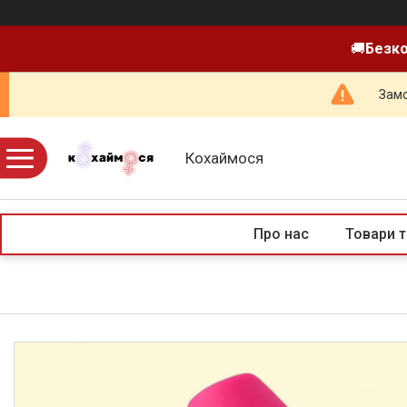
🚚
Безко
Замо
Кохаймося
Про нас
Товари т