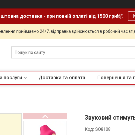
штовна доставка - при повній оплаті від 1500 грн!
📦
влення приймаємо 24/7, відправка здійснюється в робочий час згід
а послуги
Доставка та оплата
Повернення та г
Звуковий стимул
Код:
SO8108