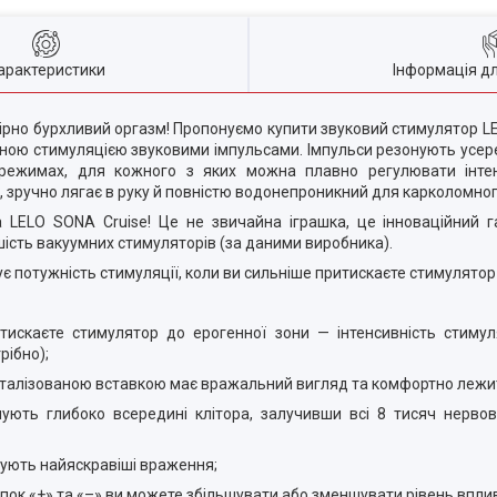
арактеристики
Інформація д
вірно бурхливий оргазм! Пропонуємо купити звуковий стимулятор L
тною стимуляцією звуковими імпульсами. Імпульси резонують усере
 режимах, для кожного з яких можна плавно регулювати інтен
 зручно лягає в руку й повністю водонепроникний для карколомного 
а LELO SONA Cruise! Це не звичайна іграшка, це інноваційний 
шість вакуумних стимуляторів (за даними виробника).
є потужність стимуляції, коли ви сильніше притискаєте стимулятор
итискаєте стимулятор до ерогенної зони — інтенсивність стимул
рібно);
металізованою вставкою має вражальний вигляд та комфортно лежит
нують глибоко всередині клітора, залучивши всі 8 тисяч нервов
рують найяскравіші враження;
опок «+» та «–» ви можете збільшувати або зменшувати рівень впл