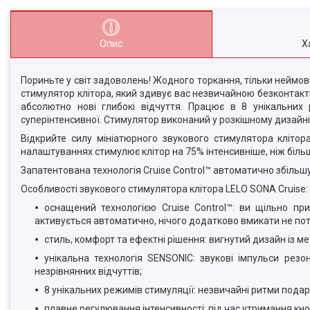
Опис
Х
Пориньте у світ задоволень! Жодного торкання, тільки неймо
стимулятор клітора, який здивує вас незвичайною безконтак
абсолютно нові глибокі відчуття. Працює в 8 унікальних
суперінтенсивної. Стимулятор виконаний у розкішному дизайні,
Відкрийте силу мініатюрного звукового стимулятора клітор
налаштуваннях стимулює клітор на 75% інтенсивніше, ніж біль
Запатентована технологія Cruise Control™ автоматично збільшу
Особливості звукового стимулятора клітора LELO SONA Cruise:
оснащений технологією Cruise Control™: ви щільно пр
активується автоматично, нічого додатково вмикати не пот
стиль, комфорт та ефектні рішення: вигнутий дизайн із 
унікальна технологія SENSONIC: звукові імпульси резо
незрівнянних відчуттів;
8 унікальних режимів стимуляції: незвичайні ритми пода
плавне регулювання інтенсивності: під час утримання кн