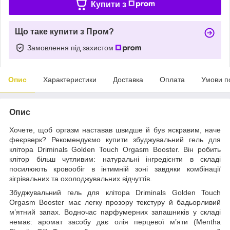
Купити з
Що таке купити з Пром?
Замовлення під захистом
Опис
Характеристики
Доставка
Оплата
Умови п
Опис
Хочете, щоб оргазм наставав швидше й був яскравим, наче
феєрверк? Рекомендуємо купити збуджувальний гель для
клітора Driminals Golden Touch Orgasm Booster. Він робить
клітор більш чутливим: натуральні інгредієнти в складі
посилюють кровообіг в інтимній зоні завдяки комбінації
зігрівальних та охолоджувальних відчуттів.
Збуджувальний гель для клітора Driminals Golden Touch
Orgasm Booster має легку прозору текстуру й бадьорливий
м’ятний запах. Водночас парфумерних запашників у складі
немає: аромат засобу дає олія перцевої м’яти (Mentha