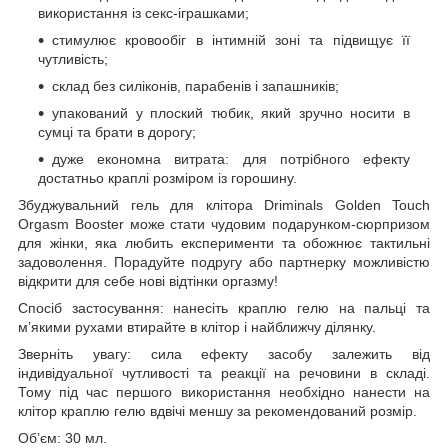
використання із секс-іграшками;
стимулює кровообіг в інтимній зоні та підвищує її
чутливість;
склад без силіконів, парабенів і запашників;
упакований у плоский тюбик, який зручно носити в
сумці та брати в дорогу;
дуже економна витрата: для потрібного ефекту
достатньо краплі розміром із горошину.
Збуджувальний гель для клітора Driminals Golden Touch
Orgasm Booster може стати чудовим подарунком-сюрпризом
для жінки, яка любить експерименти та обожнює тактильні
задоволення. Порадуйте подругу або партнерку можливістю
відкрити для себе нові відтінки оргазму!
Спосіб застосування: нанесіть краплю гелю на пальці та
м’якими рухами втирайте в клітор і найближчу ділянку.
Зверніть увагу: сила ефекту засобу залежить від
індивідуальної чутливості та реакції на речовини в складі.
Тому під час першого використання необхідно нанести на
клітор краплю гелю вдвічі меншу за рекомендований розмір.
Об’єм: 30 мл.