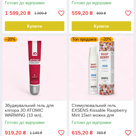
поколювання
поколювання
Готово до відправки
Готово до відправки
1 599,20
559,20
₴
₴
1 999 ₴
699 ₴
Купити
Купити
–20%
Топ продажів
–20%
Збуджувальний гель для
Стимулювальний гель
клітора JO ATOMIC
EXSENS Kissable Raspberry
WARMING (10 мл),
Mint 15мл можна для
розігрівальний
поцілунків, охолоджувальний
Готово до відправки
Готово до відправки
919,20
615,20
₴
₴
1 149 ₴
769 ₴