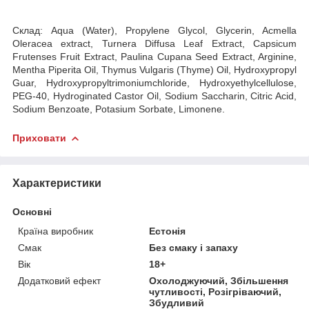
Склад: Aqua (Water), Propylene Glycol, Glycerin, Acmella
Oleracea extract, Turnera Diffusa Leaf Extract, Capsicum
Frutenses Fruit Extract, Paulina Cupana Seed Extract, Arginine,
Mentha Piperita Oil, Thymus Vulgaris (Thyme) Oil, Hydroxypropyl
Guar, Hydroxypropyltrimoniumchloride, Hydroxyethylcellulose,
PEG-40, Hydroginated Castor Oil, Sodium Saccharin, Citric Acid,
Sodium Benzoate, Potasium Sorbate, Limonene.
Приховати
Характеристики
Основні
Країна виробник
Естонія
Смак
Без смаку і запаху
Вік
18+
Додатковий ефект
Охолоджуючий, Збільшення
чутливості, Розігріваючий,
Збудливий