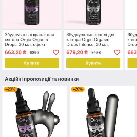
Збуджувальні краплі для
Збуджувальні краплі для
Збуд
клітора Orgie Orgasm
клітора Orgie Orgasm
кліт
Drops, 30 мл, ефект
Drops Intense, 30 мл,
Drop
розігріву та охолодження
тепло-холод, смак яблука
тепл
663,20
679,20
663
₴
₴
829 ₴
849 ₴
Купити
Купити
Акційні пропозиції та новинки
–20%
–20%