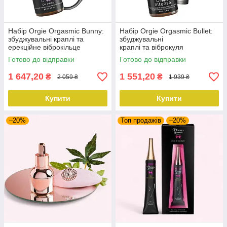
Набір Orgie Orgasmic Bunny:
Набір Orgie Orgasmic Bullet:
збуджувальні краплі та
збуджувальні
ерекційне віброкільце
краплі та віброкуля
Готово до відправки
Готово до відправки
1 647,20
1 551,20
₴
₴
2 059 ₴
1 939 ₴
Купити
Купити
–20%
Топ продажів
–20%