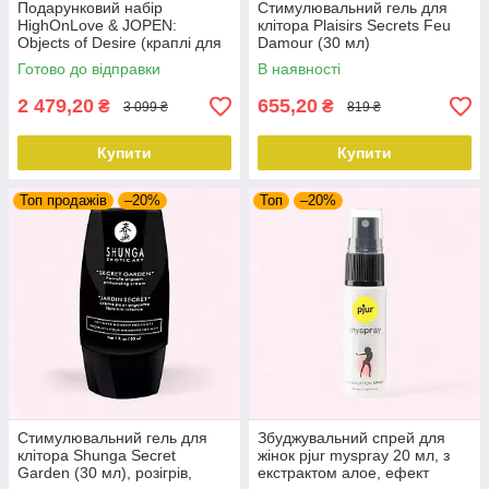
Подарунковий набір
Стимулювальний гель для
HighOnLove & JOPEN:
клітора Plaisirs Secrets Feu
Objects of Desire (краплі для
Damour (30 мл)
клітора і вібратор з
розігрівальний
Готово до відправки
В наявності
кристалами)
2 479,20
655,20
₴
₴
3 099 ₴
819 ₴
Купити
Купити
Топ продажів
–20%
Топ
–20%
Стимулювальний гель для
Збуджувальний спрей для
клітора Shunga Secret
жінок pjur myspray 20 мл, з
Garden (30 мл), розігрів,
екстрактом алое, ефект