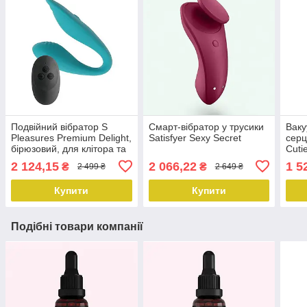
Подвійний вібратор S
Смарт-вібратор у трусики
Ваку
Pleasures Premium Delight,
Satisfyer Sexy Secret
серц
бірюзовий, для клітора та
Cuti
точки G, 10 режимів
2 124,15
2 066,22
1 5
₴
₴
2 499 ₴
2 649 ₴
Купити
Купити
Подібні товари компанії