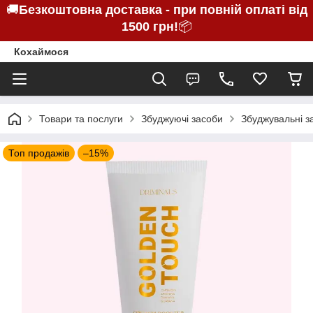
🚚
Безкоштовна доставка - при повній оплаті від
1500 грн!
📦
Кохаймося
Товари та послуги
Збуджуючі засоби
Збуджувальні з
Топ продажів
–15%