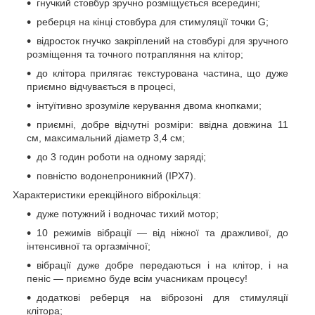
гнучкий стовбур зручно розміщується всередині;
реберця на кінці стовбура для стимуляції точки G;
відросток гнучко закріплений на стовбурі для зручного
розміщення та точного потрапляння на клітор;
до клітора прилягає текстурована частина, що дуже
приємно відчувається в процесі,
інтуїтивно зрозуміле керування двома кнопками;
приємні, добре відчутні розміри: ввідна довжина 11
см, максимальний діаметр 3,4 см;
до 3 годин роботи на одному заряді;
повністю водонепроникний (IPX7).
Характеристики ерекційного віброкільця:
дуже потужний і водночас тихий мотор;
10 режимів вібрації — від ніжної та дражливої, до
інтенсивної та оргазмічної;
вібрації дуже добре передаються і на клітор, і на
пеніс — приємно буде всім учасникам процесу!
додаткові реберця на віброзоні для стимуляції
клітора;