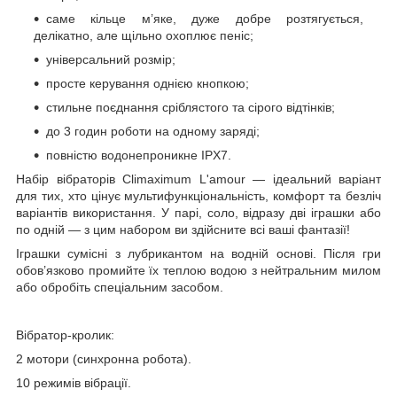
саме кільце м’яке, дуже добре розтягується,
делікатно, але щільно охоплює пеніс;
універсальний розмір;
просте керування однією кнопкою;
стильне поєднання сріблястого та сірого відтінків;
до 3 годин роботи на одному заряді;
повністю водонепроникне IPX7.
Набір вібраторів Climaximum L'amour — ідеальний варіант
для тих, хто цінує мультифункціональність, комфорт та безліч
варіантів використання. У парі, соло, відразу дві іграшки або
по одній — з цим набором ви здійсните всі ваші фантазії!
Іграшки сумісні з лубрикантом на водній основі. Після гри
обов’язково промийте їх теплою водою з нейтральним милом
або обробіть спеціальним засобом.
Вібратор-кролик:
2 мотори (синхронна робота).
10 режимів вібрації.