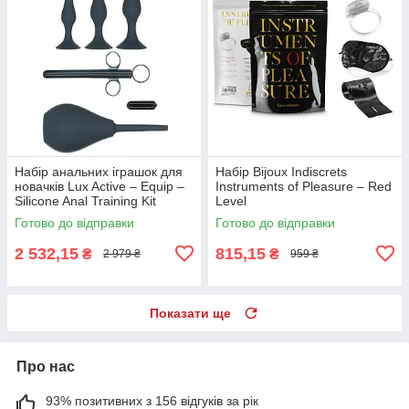
Набір анальних іграшок для
Набір Bijoux Indiscrets
новачків Lux Active – Equip –
Instruments of Pleasure – Red
Silicone Anal Training Kit
Level
Готово до відправки
Готово до відправки
2 532,15
815,15
₴
₴
2 979 ₴
959 ₴
Показати ще
Про нас
93% позитивних з 156 відгуків за рік