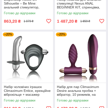
Silhouette – Be Mine:
стимуляції Nexus ANAL
анальний стимулятор,
BEGINNER KIT, спринцівка,
ерекційне кільце та віброкуля
анальне намисто і пробка
Готово до відправки
Готово до відправки
863,20
1 487,20
₴
₴
1 079 ₴
1 859 ₴
–20%
–20%
Набір чоловічих іграшок
Набір для пар Climaximum
Climaximum Entice, ерекційне
Desire анальна пробка +
віброкільце + масажер
вібратор, 10 режимів, на
простати, на батарейках
батарейках
Готово до відправки
Готово до відправки