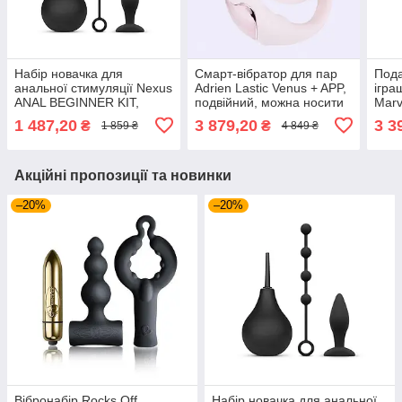
Набір новачка для
Смарт-вібратор для пар
Пода
анальної стимуляції Nexus
Adrien Lastic Venus + APP,
ігра
ANAL BEGINNER KIT,
подвійний, можна носити
Marv
спринцівка, анальне
під одягом, 10 режимів
1 487,20
3 879,20
3 3
₴
₴
1 859 ₴
4 849 ₴
намисто і пробка
Акційні пропозиції та новинки
–20%
–20%
Вібронабір Rocks Off
Набір новачка для анальної