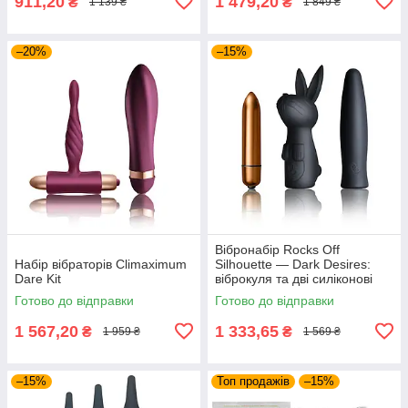
911,20
1 479,20
₴
₴
1 139 ₴
1 849 ₴
–20%
–15%
Вібронабір Rocks Off
Набір вібраторів Climaximum
Silhouette — Dark Desires:
Dare Kit
віброкуля та дві силіконові
насадки
Готово до відправки
Готово до відправки
1 567,20
1 333,65
₴
₴
1 959 ₴
1 569 ₴
–15%
Топ продажів
–15%