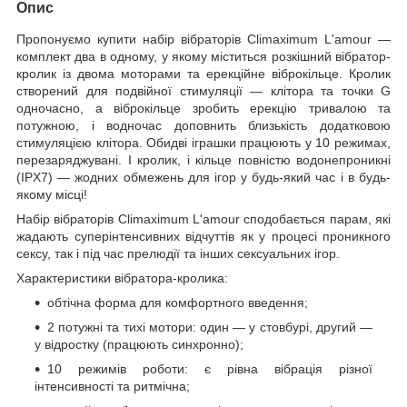
Опис
Пропонуємо купити набір вібраторів Climaximum L'amour —
комплект два в одному, у якому міститься розкішний вібратор-
кролик із двома моторами та ерекційне віброкільце. Кролик
створений для подвійної стимуляції — клітора та точки G
одночасно, а віброкільце зробить ерекцію тривалою та
потужною, і водночас доповнить близькість додатковою
стимуляцією клітора. Обидві іграшки працюють у 10 режимах,
перезаряджувані. І кролик, і кільце повністю водонепроникні
(IPX7) — жодних обмежень для ігор у будь-який час і в будь-
якому місці!
Набір вібраторів Climaximum L'amour сподобається парам, які
жадають суперінтенсивних відчуттів як у процесі проникного
сексу, так і під час прелюдії та інших сексуальних ігор.
Характеристики вібратора-кролика:
обтічна форма для комфортного введення;
2 потужні та тихі мотори: один — у стовбурі, другий —
у відростку (працюють синхронно);
10 режимів роботи: є рівна вібрація різної
інтенсивності та ритмічна;