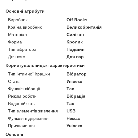
Основні атрибути
Виробник
Off Rocks
Країна виробник
Великобританія
Матеріал
Силікон
Форма
Кролик
Тип вібратора
Подвійні
Для кого
Для пар
Користувальницькі характеристики
Тип інтимної іграшки
Вібратор
Стать
Унісекс
Функція вібрації
Так
Режим роботи
Вібрація
Водостійкість
Так
Тип елементів живлення
USB
Функція підігрівання
Немає
Призначення
Унісекс
Основні