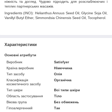
ніжність та догляд. Чудово підходить для розслаблюючих і
теплих партнерських масажів.
Ingredients (INCI): Helianthus Annuus Seed Oil, Glycine Soja Oil,
Vanillyl Butyl Ether, Simmondsia Chinensis Seed Oil, Tocopherol.
Характеристики
Основні атрибути
Виробник
Satisfyer
Країна виробник
Німеччина
Тип засобу
Олія
Класифікація
Органічна
косметичного засобу
Тип шкіри
Всі типи шкіри
Область застосування
Тіло
Вікова група
Без обмежень
Гіпоалергенний
Так