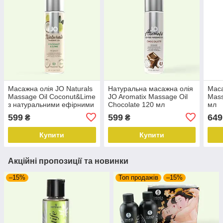
Масажна олія JO Naturals
Натуральна масажна олія
Маса
Massage Oil Coconut&Lime
JO Aromatix Massage Oil
Mass
з натуральними ефірними
Chocolate 120 мл
мл
оліями 120мл
599
599
649
₴
₴
Купити
Купити
Акційні пропозиції та новинки
–15%
Топ продажів
–15%