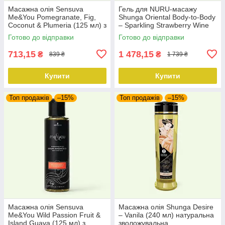
Масажна олія Sensuva
Гель для NURU-масажу
Me&You Pomegranate, Fig,
Shunga Oriental Body-to-Body
Coconut & Plumeria (125 мл) з
– Sparkling Strawberry Wine
феромонами
плюс простирадло
Готово до відправки
Готово до відправки
713,15
1 478,15
₴
₴
839 ₴
1 739 ₴
Купити
Купити
Топ продажів
–15%
Топ продажів
–15%
Масажна олія Sensuva
Масажна олія Shunga Desire
Me&You Wild Passion Fruit &
– Vanila (240 мл) натуральна
Island Guava (125 мл) з
зволожувальна