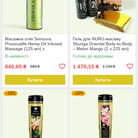
Масажна олія Sensuva:
Гель для NURU-масажу
Provocatife Hemp Oil Infused
Shunga Oriental Body-to-Body
Massage (125 мл) з
– Melon Mango (2 x 225 мл)
феромонами і олією
плюс простирадло
В наявності
Готово до відправки
конопель
840,65
1 478,15
₴
₴
989 ₴
1 739 ₴
Купити
Купити
–15%
–15%