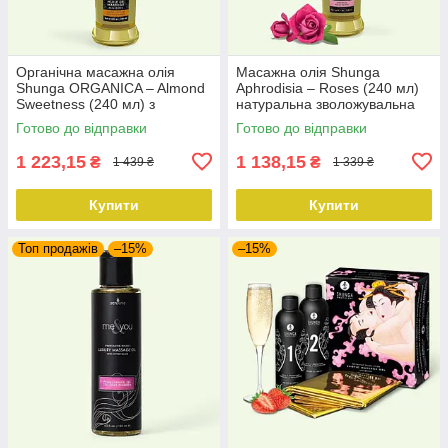
Органічна масажна олія
Масажна олія Shunga
Shunga ORGANICA – Almond
Aphrodisia – Roses (240 мл)
Sweetness (240 мл) з
натуральна зволожувальна
вітаміном Е
Готово до відправки
Готово до відправки
1 223,15
1 138,15
₴
₴
1 439 ₴
1 339 ₴
Купити
Купити
Топ продажів
–15%
–15%