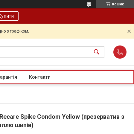
Кошик
Купити
но з графіком.
арантія
Контакти
Recare Spike Condom Yellow (презерватив з
аллю шипів)