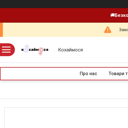
🚚
Безко
Замо
Кохаймося
Про нас
Товари т