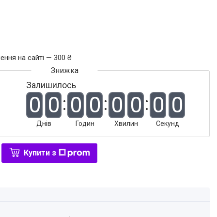
ення на сайті — 300 ₴
Залишилось
0
0
0
0
0
0
0
0
Днів
Годин
Хвилин
Секунд
Купити з