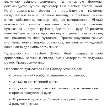
відчутною ввідною довжиною та приємною формою,
рекомендуємо купити пульсатор Fun Factory Stronic Real.
Його вражальна форма з реалістичною головкою
сподобається вам із першого погляду, а особливо м’який
кінчик забезпечить комфорт під час використання. Ніжний
шовковистий силікон покриває всю робочу частину
пульсатора, а зручне руків’я добре лягає в руку. 10 режимів
пульсації дають змогу ідеально підлаштувати стимуляцію під
свої бажання та свою чутливість. Просте керування трьома
кнопками, повна водонепроникність, потужність — чудовий
вибір навіть для найвибагливіших!
Пульсатор Fun Factory Stronic Real поєднує в собі
привабливий зовнішній вигляд, якісні матеріали та потужний
мотор. Працює дуже тихо!
Особливості пульсатора Fun Factory Stronic Real:
реалістичний стовбур із вираженою головкою;
м’який та шовковистий силікон;
потужний мотор створює плавні, але інтенсивні
зворотно-поступальні рухи;
10 режимів пульсації: 7 швидкостей рівної пульсації та
3 ритмічні режими;