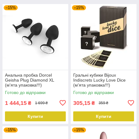
–15%
–15%
Анальна пробка Dorcel
Гральні кубики Bijoux
Geisha Plug Diamond XL
Indiscrets Lucky Love Dice
(м'ята упаковка!!!)
(м'ята упаковка!!!)
Готово до відправки
Готово до відправки
1 444,15
305,15
₴
₴
1 699 ₴
359 ₴
Купити
Купити
–15%
–15%