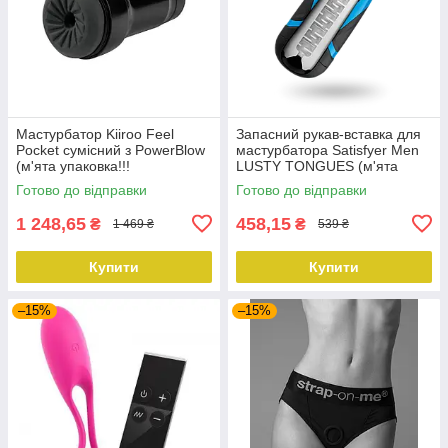
Мастурбатор Kiiroo Feel
Запасний рукав-вставка для
Pocket сумісний з PowerBlow
мастурбатора Satisfyer Men
(м'ята упаковка!!!
LUSTY TONGUES (м'ята
упаковка!!!)
Готово до відправки
Готово до відправки
1 248,65
458,15
₴
₴
1 469 ₴
539 ₴
Купити
Купити
–15%
–15%