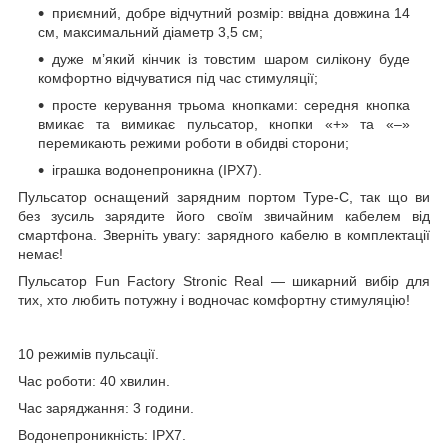
приємний, добре відчутний розмір: ввідна довжина 14
см, максимальний діаметр 3,5 см;
дуже м’який кінчик із товстим шаром силікону буде
комфортно відчуватися під час стимуляції;
просте керування трьома кнопками: середня кнопка
вмикає та вимикає пульсатор, кнопки «+» та «–»
перемикають режими роботи в обидві сторони;
іграшка водонепроникна (IPX7).
Пульсатор оснащений зарядним портом Type-C, так що ви
без зусиль зарядите його своїм звичайним кабелем від
смартфона. Зверніть увагу: зарядного кабелю в комплектації
немає!
Пульсатор Fun Factory Stronic Real — шикарний вибір для
тих, хто любить потужну і водночас комфортну стимуляцію!
10 режимів пульсації.
Час роботи: 40 хвилин.
Час заряджання: 3 години.
Водонепроникність: IPX7.