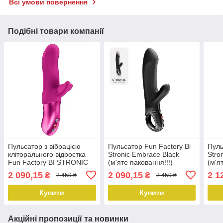
Всі умови повернення
Подібні товари компанії
Пульсатор з вібрацією
Пульсатор Fun Factory Bi
Пуль
кліторального відростка
Stronic Embrace Black
Stro
Fun Factory BI STRONIC
(м'яте паковання!!!)
(м'я
FUSION Magenta (м'яте
2 090,15
2 090,15
2 1
₴
₴
2 459 ₴
2 459 ₴
паковання!!!)
Купити
Купити
Акційні пропозиції та новинки