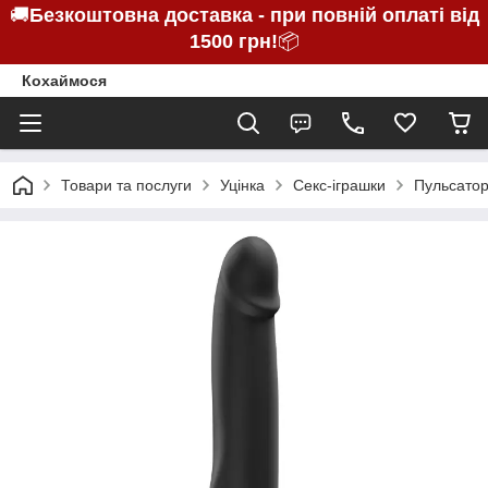
🚚
Безкоштовна доставка - при повній оплаті від
1500 грн!
📦
Кохаймося
Товари та послуги
Уцінка
Секс-іграшки
Пульсатор 