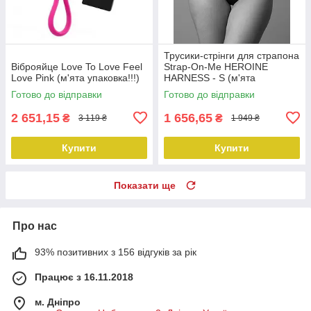
Трусики-стрінги для страпона
Віброяйце Love To Love Feel
Strap-On-Me HEROINE
Love Pink (м'ята упаковка!!!)
HARNESS - S (м'ята
упаковка!!!)
Готово до відправки
Готово до відправки
2 651,15
1 656,65
₴
₴
3 119 ₴
1 949 ₴
Купити
Купити
Показати ще
Про нас
93% позитивних з 156 відгуків за рік
Працює з 16.11.2018
м. Дніпро